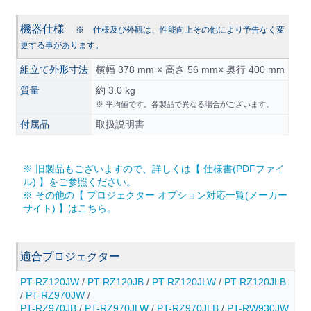
機器仕様
※ 仕様及び外観は、性能向上その他により予告なく変
更する事があります。
組立て外形寸法
横幅 378 mm × 高さ 56 mm× 奥行 400 mm
質量
約 3.0 kg
※ 平均値です。各製品で異なる場合がございます。
付属品
取扱説明書
※ 旧製品もございますので、詳しくは【 仕様書(PDFファイ
ル) 】をご参照ください。
※ その他の【 プロジェクター オプション対応一覧(メーカー
サイト) 】はこちら。
適合プロジェクター
PT-RZ120JW
/
PT-RZ120JB
/
PT-RZ120JLW
/
PT-RZ120JLB
/
PT-RZ970JW
/
PT-RZ970JB
/
PT-RZ970JLW
/
PT-RZ970JLB
/
PT-RW930JW