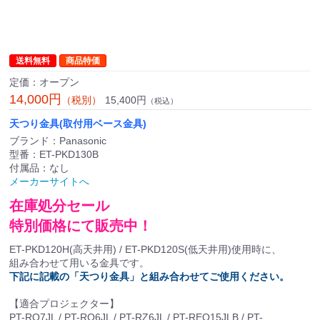
送料無料
商品特価
定価：オープン
14,000円
15,400円
（税別）
（税込）
天つり金具(取付用ベース金具)
ブランド：Panasonic
型番：ET-PKD130B
付属品：なし
メーカーサイトへ
在庫処分セール
特別価格にて販売中！
ET-PKD120H(高天井用) / ET-PKD120S(低天井用)使用時に、
組み合わせて用いる金具です。
下記に記載の「天つり金具」と組み合わせてご使用ください。
【適合プロジェクター】
PT-RQ7JL / PT-RQ6JL / PT-RZ6JL / PT-REQ15JLB / PT-