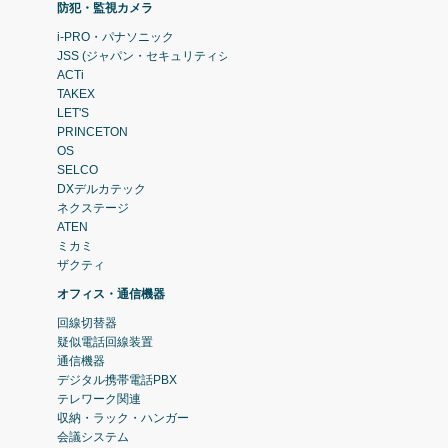
防犯・監視カメラ
i-PRO・パナソニック
JSS (ジャパン・セキュリティシステム)
ACTi
TAKEX
LET'S
PRINCETON
OS
SELCO
DXデルカテック
ネクステージ
ATEN
ミカミ
ザクティ
オフィス・通信機器
回線切替器
疑似電話回線装置
通信機器
デジタル携帯電話PBX
テレワーク関連
収納・ラック・ハンガー
会議システム