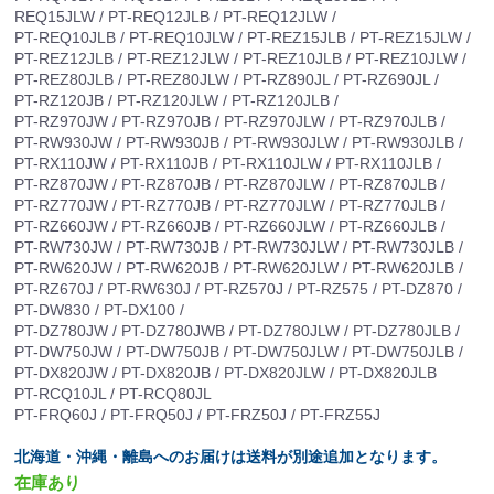
REQ15JLW / PT-REQ12JLB / PT-REQ12JLW /
PT-REQ10JLB / PT-REQ10JLW / PT-REZ15JLB / PT-REZ15JLW /
PT-REZ12JLB / PT-REZ12JLW / PT-REZ10JLB / PT-REZ10JLW /
PT-REZ80JLB / PT-REZ80JLW / PT-RZ890JL / PT-RZ690JL /
PT-RZ120JB / PT-RZ120JLW / PT-RZ120JLB /
PT-RZ970JW / PT-RZ970JB / PT-RZ970JLW / PT-RZ970JLB /
PT-RW930JW / PT-RW930JB / PT-RW930JLW / PT-RW930JLB /
PT-RX110JW / PT-RX110JB / PT-RX110JLW / PT-RX110JLB /
PT-RZ870JW / PT-RZ870JB / PT-RZ870JLW / PT-RZ870JLB /
PT-RZ770JW / PT-RZ770JB / PT-RZ770JLW / PT-RZ770JLB /
PT-RZ660JW / PT-RZ660JB / PT-RZ660JLW / PT-RZ660JLB /
PT-RW730JW / PT-RW730JB / PT-RW730JLW / PT-RW730JLB /
PT-RW620JW / PT-RW620JB / PT-RW620JLW / PT-RW620JLB /
PT-RZ670J / PT-RW630J / PT-RZ570J / PT-RZ575 / PT-DZ870 /
PT-DW830 / PT-DX100 /
PT-DZ780JW / PT-DZ780JWB / PT-DZ780JLW / PT-DZ780JLB /
PT-DW750JW / PT-DW750JB / PT-DW750JLW / PT-DW750JLB /
PT-DX820JW / PT-DX820JB / PT-DX820JLW / PT-DX820JLB
PT-RCQ10JL / PT-RCQ80JL
PT-FRQ60J / PT-FRQ50J / PT-FRZ50J / PT-FRZ55J
北海道・沖縄・離島へのお届けは送料が別途追加となります。
在庫あり