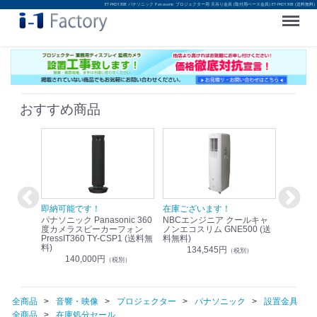
ET-PKD130B パナソニック Panasonic プロジェクター用 天吊り金具 (取付用ベース金具) ET-PKD130B (送料無料)
Menu
おすすめ商品
！
即納可能です！
在庫ございます！
即納可
nic リモ
パナソニック Panasonic 360
NBCエンジニア クールキャ
パナソニッ
WR-
度カメラスピーカーフォン
ノンエコスリム GNE500 (送
1.9G
PressIT360 TY-CSP1 (送料無
料無料)
レスアンプ
料)
無料)
134,545円
）
（税別）
140,000円
1
（税別）
全商品
音響・映像
プロジェクター
パナソニック
設置金具
全商品
在庫処分セール