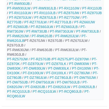
/
PT-RW930JB
/
PT-RW930JLW
/
PT-RW930JLB
/
PT-RX110JW
/
PT-RX110JB
/
PT-RX110JLW
/
PT-RX110JLB
/
PT-RZ870JW
/
PT-RZ870JB
/
PT-RZ870JLW
/
PT-RZ870JLB
/
PT-RZ770JW
/
PT-
RZ770JB
/
PT-RZ770JLW
/
PT-RZ770JLB
/
PT-RZ660JW
/
PT-RZ660JB
/
PT-RZ660JLW
/
PT-RZ660JLB
/
PT-
RW730JW
/
PT-RW730JB
/
PT-RW730JLW
/
PT-RW730JLB
/
PT-RW620JW
/
PT-RW620JB
/
PT-RW620JLW
/
PT-
RW620JLB
PT-RZ670JW / RZ670JB / PT-RZ670JLW /
RZ670JLB /
PT-RW630JW / PT-RW630JB / PT-RW630JLW / PT-
RW630JLB /
PT-RZ570JW
/
PT-RZ570JB
/
PT-RZ575J
PT-DZ870W
/
PT-
DZ870K
/
PT-DZ870LW
/
PT-DZ870LK
/
PT-DW830W
/
PT-
DW830K
/
PT-DW830LW
/
PT-DW830LK
/
PT-DX100W
/
PT-
DX100K
/
PT-DX100LW
/
PT-DX100LK
/
PT-DZ780JW
/
PT-
DZ780JB
/
PT-DZ780JLW
/
PT-DZ780JLB
/
PT-DW750JW
/
PT-DW750JB
/
PT-DW750JLW
/
PT-DW750JLB
/
PT-
DX820JW
/
PT-DX820JB
/
PT-DX820JLW
/
PT-DX820JLB
/
PT-RCQ10JLB
/
PT-RCQ10JLW
/
PT-RCQ80JLB
/
PT-
RCQ80JLW