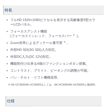
特長
フルHD 1920×1080ピクセルを表示する高解像度9型カラ
ーLCDパネル。
フォーカスアシスト機能
※
(フォーカスインレッド、フォーカスバー
)。
※
Zoom倍率によるディテール量可変
。
外部HD SDI(3G SDI)入力対応。
外部DC入力(DC 12V)対応。
機能割付け出来る4個のファンクションボタン搭載。
コントラスト、ブライト、ピーキングの調整が可能。
パン・チルト・リフト機構採用。
※ AK-UC3000/AK-UC3000Sもしくは、AK-HC5000/AK-HC5000Sと接続時。
仕様