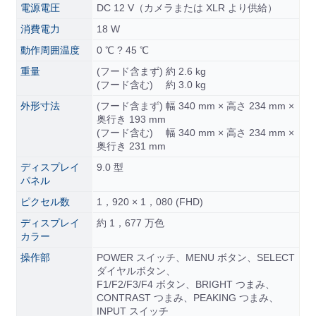
電源電圧
DC 12 V（カメラまたは XLR より供給）
消費電力
18 W
動作周囲温度
0 ℃ ? 45 ℃
重量
(フード含まず) 約 2.6 kg
(フード含む) 約 3.0 kg
外形寸法
(フード含まず) 幅 340 mm × 高さ 234 mm ×
奥行き 193 mm
(フード含む) 幅 340 mm × 高さ 234 mm ×
奥行き 231 mm
ディスプレイ
9.0 型
パネル
ピクセル数
1，920 × 1，080 (FHD)
ディスプレイ
約 1，677 万色
カラー
操作部
POWER スイッチ、MENU ボタン、SELECT
ダイヤルボタン、
F1/F2/F3/F4 ボタン、BRIGHT つまみ、
CONTRAST つまみ、PEAKING つまみ、
INPUT スイッチ