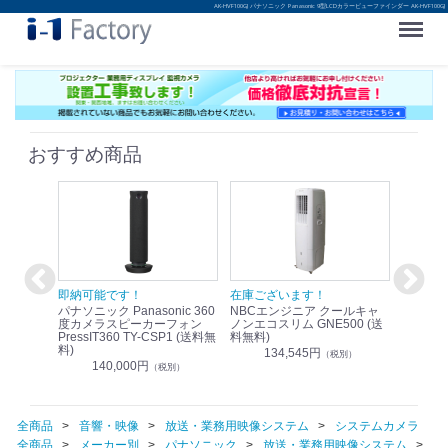
AK-HVF100GJ パナソニック Panasonic 9型LCDカラービューファインダー AK-HVF100GJ
Menu
おすすめ商品
！
即納可能です！
在庫ございます！
即納可
nic リモ
パナソニック Panasonic 360
NBCエンジニア クールキャ
パナソニッ
WR-
度カメラスピーカーフォン
ノンエコスリム GNE500 (送
1.9G
PressIT360 TY-CSP1 (送料無
料無料)
レスアンプ
料)
無料)
134,545円
）
（税別）
140,000円
1
（税別）
全商品
音響・映像
放送・業務用映像システム
システムカメラ
全商品
メーカー別
パナソニック
放送・業務用映像システム