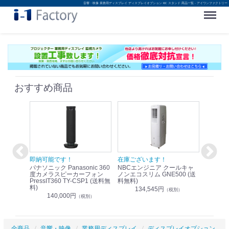
音響・映像 業務用ディスプレイ ディスプレイオプション KIC スタンド 商品一覧 - アイワンファクトリー
Menu
おすすめ商品
！
即納可能です！
在庫ございます！
即納可
nic リモ
パナソニック Panasonic 360
NBCエンジニア クールキャ
パナソニッ
WR-
度カメラスピーカーフォン
ノンエコスリム GNE500 (送
1.9G
PressIT360 TY-CSP1 (送料無
料無料)
レスアンプ
料)
無料)
134,545円
）
（税別）
140,000円
1
（税別）
全商品
音響・映像
業務用ディスプレイ
ディスプレイオプション