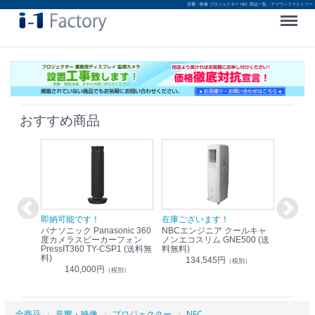
音響・映像 プロジェクター NEC 商品一覧 - アイワンファクトリー
Menu
おすすめ商品
！
即納可能です！
在庫ございます！
即納可
nic リモ
パナソニック Panasonic 360
NBCエンジニア クールキャ
パナソニッ
WR-
度カメラスピーカーフォン
ノンエコスリム GNE500 (送
1.9G
PressIT360 TY-CSP1 (送料無
料無料)
レスアンプ
料)
無料)
134,545円
）
（税別）
140,000円
1
（税別）
全商品
音響・映像
プロジェクター
NEC