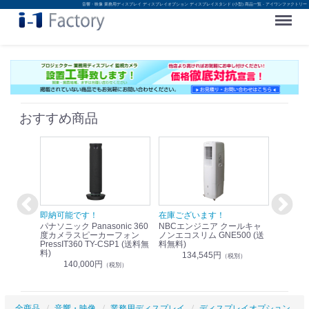
音響・映像 業務用ディスプレイ ディスプレイオプション ディスプレイスタンド (小型) 商品一覧 - アイワンファクトリー
Menu
おすすめ商品
！
即納可能です！
在庫ございます！
即納可
nic リモ
パナソニック Panasonic 360
NBCエンジニア クールキャ
パナソニッ
WR-
度カメラスピーカーフォン
ノンエコスリム GNE500 (送
1.9G
PressIT360 TY-CSP1 (送料無
料無料)
レスアンプ
料)
無料)
134,545円
）
（税別）
140,000円
1
（税別）
全商品
音響・映像
業務用ディスプレイ
ディスプレイオプション