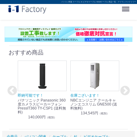
パソコン関連 ケーブル AI ビデオケーブル HDMIケーブル 商品一覧 - アイワンファクトリー
Menu
おすすめ商品
！
即納可能です！
在庫ございます！
即納可
nic リモ
パナソニック Panasonic 360
NBCエンジニア クールキャ
パナソニッ
WR-
度カメラスピーカーフォン
ノンエコスリム GNE500 (送
1.9G
PressIT360 TY-CSP1 (送料無
料無料)
レスアンプ
料)
無料)
134,545円
）
（税別）
140,000円
1
（税別）
全商品
パソコン関連
ケーブル
AI
ビデオケーブル