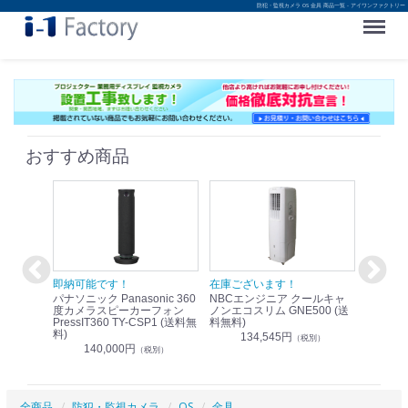
防犯・監視カメラ OS 金具 商品一覧 - アイワンファクトリー
Menu
おすすめ商品
！
即納可能です！
在庫ございます！
即納可
nic リモ
パナソニック Panasonic 360
NBCエンジニア クールキャ
パナソニッ
WR-
度カメラスピーカーフォン
ノンエコスリム GNE500 (送
1.9G
PressIT360 TY-CSP1 (送料無
料無料)
レスアンプ
料)
無料)
134,545円
）
（税別）
140,000円
1
（税別）
全商品
防犯・監視カメラ
OS
金具