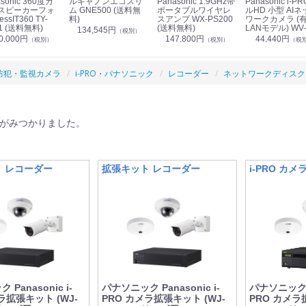
sonic 360度カ
ルキャノンエコスリ
Panasonic 1.9GHz帯
Panasonic i-PRO フ
スピーカーフォ
ム GNE500 (送料無
ポータブルワイヤレ
ルHD 小型 AIネ
essIT360 TY-
料)
スアンプ WX-PS200
ワークカメラ (
1 (送料無料)
(送料無料)
LANモデル) WV-
134,545円
（税別）
S7130UX (送料
0,000円
147,800円
44,440円
（税別）
（税別）
（税
防犯・監視カメラ
i-PRO・パナソニック
レコーダー
ネットワークディスク
がみつかりました。
 レコーダー
拡張キット レコーダー
i-PRO カ
Panasonic i-
パナソニック Panasonic i-
パナソニック Pa
ラ拡張キット (WJ-
PRO カメラ拡張キット (WJ-
PRO カメラ