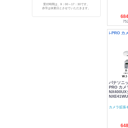
受付時間は、9：00～17：30です。
赤字は休業日とさせていただきます。
68
75
i-PRO 
パナソニック 
PRO カメ
NX400U
NXE41W
カメラ拡張
64