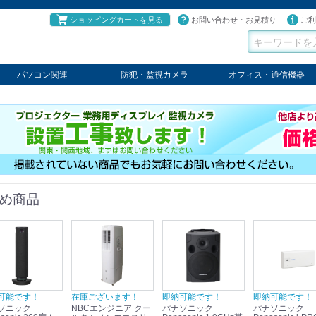
ショッピングカートを見る
お問い合わせ・お見積り
ご利
パソコン関連
防犯・監視カメラ
オフィス・通信機器
パソコン
タブレット
PCパーツ
コンソール
ケーブル
切替器・延長器
伝送器
コンバータ
その他
パナソニック
TAKEX
LET'S
JSS
SELCO
PRINCETON
OS
ネクステージ
ATEN
回線切替器
疑似電話回線装置
通信機器
デジタル携帯電話PBX
収納・ラック・ハンガー
会議システム
電子黒板
ホワイトボード
その他
め商品
可能です！
在庫ございます！
即納可能です！
即納可能です！
ソニック
NBCエンジニア クー
パナソニック
パナソニック