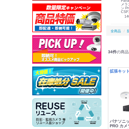
Panasonic i-PRO
Panasonic i-PRO カ
Panasonic リモコン
Pana
ット
2MP(1080p) 屋内 小
メラ吊り下げ金具
マイク (10局用) WR-
メラ
線
型 AIカメラ スピーカ
WV-QSR501-WUX
210A (送料無料)
ン Pr
ー付きモデル WV-
(送料無料)
CSP
39,000円
（税別）
料)
S71301-F2L (送料無
78,000円
6,000円
14
）
（税別）
（税別）
料)
全商品
34
件
の商品
拡張キット
パナソニック 
PRO カメ