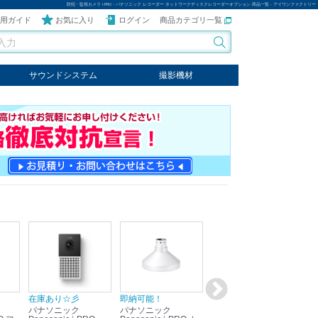
防犯・監視カメラ i-PRO・パナソニック レコーダー ネットワークディスクレコーダーオプション 商品一覧 - アイワンファクトリー
用ガイド
お気に入り
ログイン
商品カテゴリ一覧
サウンドシステム
撮影機材
音響機器
輸入オーディオ
楽器
ケーブル
ビデオライト
クールライト
LEDライト
スタンド
写真関連商品
スタジオセット商品
オプション
在庫あり☆彡
即納可能！
在庫あり！送料無料！
即
パナソニック
パナソニック
パナソニック
パ