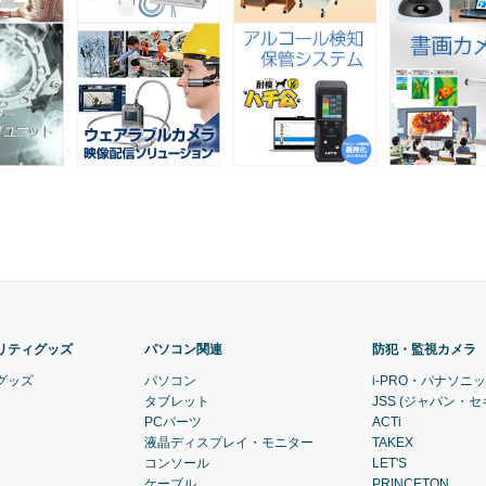
リティグッズ
パソコン関連
防犯・監視カメラ
グッズ
パソコン
i-PRO・パナソニ
タブレット
JSS (ジャパン・
PCパーツ
ACTi
液晶ディスプレイ・モニター
TAKEX
コンソール
LET'S
ケーブル
PRINCETON