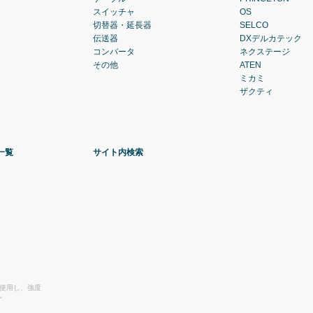
スイッチャ
OS
切替器・延長器
SELCO
伝送器
DXデルカテック
コンバータ
ネクステージ
その他
ATEN
ミカミ
ザクティ
一覧
サイト内検索
を使用し、強度
。