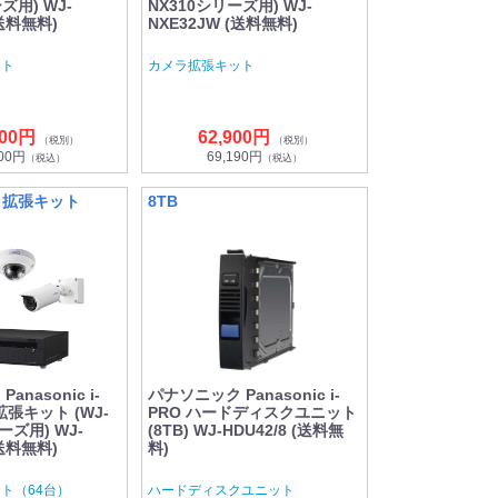
ズ用) WJ-
NX310シリーズ用) WJ-
(送料無料)
NXE32JW (送料無料)
ット
カメラ拡張キット
000円
62,900円
（税別）
（税別）
700円
69,190円
（税込）
（税込）
メラ拡張キット
8TB
nasonic i-
パナソニック Panasonic i-
拡張キット (WJ-
PRO ハードディスクユニット
ーズ用) WJ-
(8TB) WJ-HDU42/8 (送料無
(送料無料)
料)
ト（64台）
ハードディスクユニット