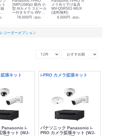
Panasonic i-PRO
Panasonic i-PRO カ
Panasonic リモコン
Pan
ット
2MP(1080p) 屋内 小
メラ吊り下げ金具
マイク (10局用) WR-
メ
有線
型 AIカメラ スピーカ
WV-QSR501-WUX
210A (送料無料)
ン P
ー付きモデル WV-
(送料無料)
CS
39,000円
（税別）
無料)
S71301-F2L (送料無
78,000円
6,000円
1
別）
（税別）
（税別）
料)
レコーダーオプション
メラ拡張キット
i-PRO カメラ拡張キット
nasonic i-
パナソニック Panasonic i-
拡張キット (WJ-
PRO カメラ拡張キット (WJ-