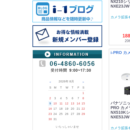
NX210シ
NXE23J
カメラ拡張
18
20
i-PRO 
2026年
8月
＜
＞
S
M
T
W
T
F
S
1
2
3
4
5
6
7
8
パナソニック 
9
10
11
12
13
14
15
PRO カメ
16
17
18
19
20
21
22
NX510K
23
24
25
26
27
28
29
NXE53J
30
31
いらっしゃいませ
カメラ拡張キ