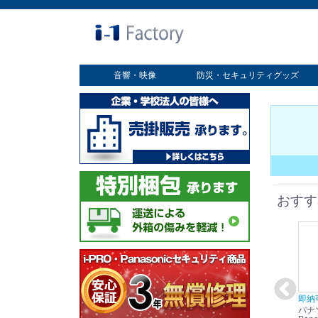
音響・映像
防災・セキュリティグッズ
業務用ディスプレイ
プロジェクター
放送・業務用映像システム
書画カメラ
スクリーン
オプション
セキュリティグッズ
防災グッズ
おすす
在庫あり☆彡
即納可能！
在庫あり！送料無料！
即納
パナソニック
パナソニック
パナソニック
パナ