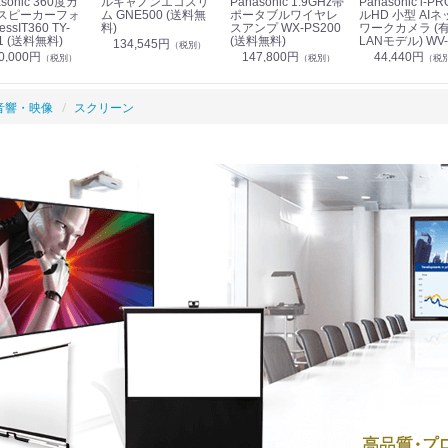
sonic 360度カ
ルキャノンエコスリ
Panasonic 1.9GHz帯
Panasonic i-PRO フ
スピーカーフォ
ム GNE500 (送料無
ポータブルワイヤレ
ルHD 小型 AIネ
essIT360 TY-
料)
スアンプ WX-PS200
ワークカメラ (
1 (送料無料)
(送料無料)
LANモデル) WV-
134,545円
（税別）
S7130UX (送料
0,000円
147,800円
44,440円
（税別）
（税別）
（税
音響・映像
スクリーン