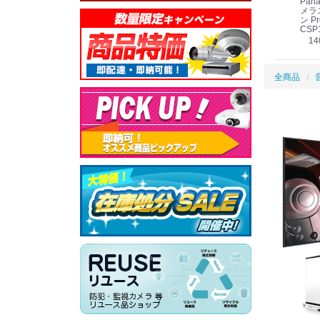
Panasonic i-PRO
Panasonic i-PRO カ
Panasonic リモコン
Pana
ット
2MP(1080p) 屋内 小
メラ吊り下げ金具
マイク (10局用) WR-
メラ
線
型 AIカメラ スピーカ
WV-QSR501-WUX
210A (送料無料)
ン Pr
ー付きモデル WV-
(送料無料)
CSP
39,000円
（税別）
料)
S71301-F2L (送料無
78,000円
6,000円
14
）
（税別）
（税別）
料)
全商品