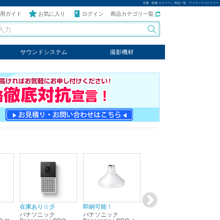
音響・映像 スクリーン 商品一覧 - アイワンファクトリー
用ガイド
お気に入り
ログイン
商品カテゴリ一覧
サウンドシステム
撮影機材
音響機器
輸入オーディオ
楽器
ケーブル
ビデオライト
クールライト
LEDライト
スタンド
写真関連商品
スタジオセット商品
オプション
在庫あり☆彡
即納可能！
在庫あり！送料無料！
即
パナソニック
パナソニック
パナソニック
パ