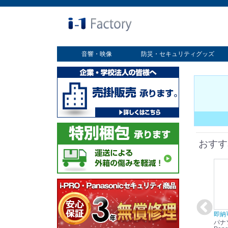
音響・映像
防災・セキュリティグッズ
業務用ディスプレイ
プロジェクター
放送・業務用映像システム
書画カメラ
スクリーン
オプション
セキュリティグッズ
防災グッズ
おすす
在庫あり☆彡
即納可能！
在庫あり！送料無料！
即納
パナソニック
パナソニック
パナソニック
パナ