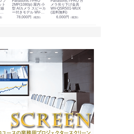
Panasonic i-PRO
Panasonic i-PRO カ
Panasonic リモコン
Pan
ット
2MP(1080p) 屋内 小
メラ吊り下げ金具
マイク (10局用) WR-
メ
有線
型 AIカメラ スピーカ
WV-QSR501-WUX
210A (送料無料)
ン P
ー付きモデル WV-
(送料無料)
CS
39,000円
（税別）
無料)
S71301-F2L (送料無
78,000円
6,000円
1
別）
（税別）
（税別）
料)