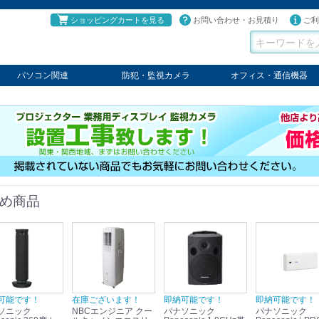
ショッピングカートを見る
お問い合わせ・お見積り
ご利
パソコン関連
防犯・監視カメラ
オフィス・通信機器
パソコン
タブレット
PCパーツ
コンソール
ケーブル
切替器・延長器
伝送器
コンバータ
その他
パナソニック
TAKEX
LET'S
JSS
SELCO
PRINCETON
OS
ネクステージ
ATEN
回線切替器
疑似電話回線装置
通信機器
デジタル携帯電話PBX
収納・ラック・ハンガー
会議システム
電子黒板
ホワイトボード
その他
め商品
可能です！
在庫ございます！
即納可能です！
即納可能です！
ソニック
NBCエンジニア クー
パナソニック
パナソニック