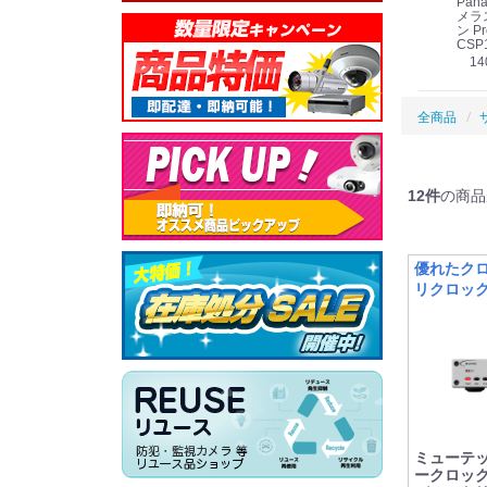
Panasonic i-PRO
Panasonic i-PRO カ
Panasonic リモコン
Pana
ット
2MP(1080p) 屋内 小
メラ吊り下げ金具
マイク (10局用) WR-
メラ
線
型 AIカメラ スピーカ
WV-QSR501-WUX
210A (送料無料)
ン Pr
ー付きモデル WV-
(送料無料)
CSP
39,000円
（税別）
料)
S71301-F2L (送料無
78,000円
6,000円
14
）
（税別）
（税別）
料)
全商品
12
件
の商品
優れたク
リクロッ
た音質
ミューテッ
ークロック