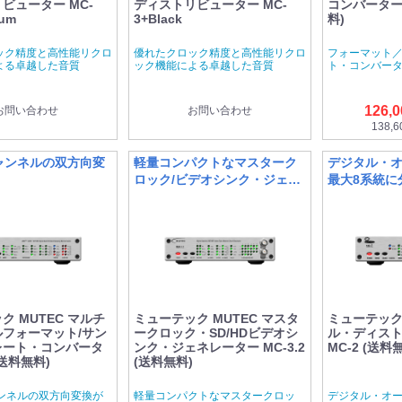
ビューター MC-
ディストリビューター MC-
コンバーター 
num
3+Black
料)
ック精度と高性能リクロ
優れたクロック精度と高性能リクロ
フォーマット
よる卓越した音質
ック機能による卓越した音質
ト・コンバー
126,
お問い合わせ
お問い合わせ
138,
ャンネルの双方向変
軽量コンパクトなマスターク
デジタル・
ロック/ビデオシンク・ジェネ
最大8系統に
レーター
リビュータ
ク MUTEC マルチ
ミューテック MUTEC マスタ
ミューテック 
フォーマット/サン
ークロック・SD/HDビデオシ
ル・ディス
レート・コンバータ
ンク・ジェネレーター MC-3.2
MC-2 (送料
(送料無料)
(送料無料)
ャンネルの双方向変換が
軽量コンパクトなマスタークロッ
デジタル・オー