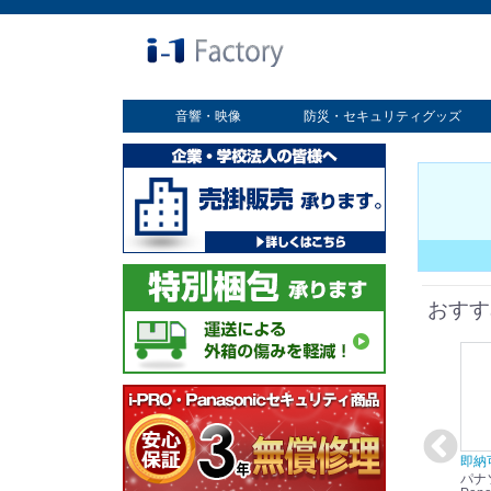
音響・映像
防災・セキュリティグッズ
業務用ディスプレイ
プロジェクター
放送・業務用映像システム
書画カメラ
スクリーン
オプション
セキュリティグッズ
防災グッズ
おすす
在庫あり☆彡
即納可能！
在庫あり！送料無料！
即納
パナソニック
パナソニック
パナソニック
パナ