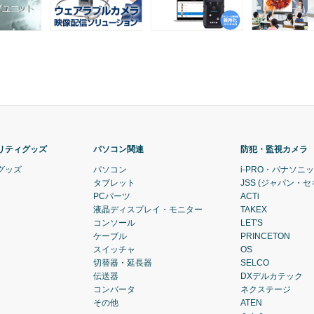
リティグッズ
パソコン関連
防犯・監視カメラ
グッズ
パソコン
i-PRO・パナソニ
タブレット
JSS (ジャパン・
PCパーツ
ACTi
液晶ディスプレイ・モニター
TAKEX
コンソール
LET'S
ケーブル
PRINCETON
スイッチャ
OS
切替器・延長器
SELCO
伝送器
DXデルカテック
コンバータ
ネクステージ
その他
ATEN