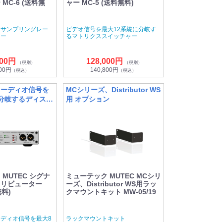
MC-6 (送料無
ャー MC-5 (送料無料)
／サンプリングレー
ビデオ信号を最大12系統に分岐す
ター
るマトリクススイッチャー
000円
128,000円
（税別）
（税別）
600円
140,800円
（税込）
（税込）
オーディオ信号を
MCシリーズ、Distributor WS
分岐するディスト
用 オプション
ー
MUTEC シグナ
ミューテック MUTEC MCシリ
トリビューター
ーズ、Distributor WS用ラッ
無料)
クマウントキット MW-05/19
ディオ信号を最大8
ラックマウントキット