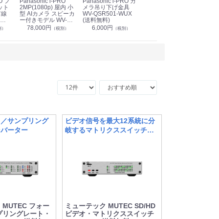
Panasonic i-PRO
Panasonic i-PRO カ
Panasonic リモコン
Pan
ット
2MP(1080p) 屋内 小
メラ吊り下げ金具
マイク (10局用) WR-
メ
有線
型 AIカメラ スピーカ
WV-QSR501-WUX
210A (送料無料)
ン P
ー付きモデル WV-
(送料無料)
CS
39,000円
（税別）
無料)
S71301-F2L (送料無
78,000円
6,000円
1
別）
（税別）
（税別）
料)
ト／サンプリング
ビデオ信号を最大12系統に分
ンバーター
岐するマトリクススイッチャ
ー
MUTEC フォー
ミューテック MUTEC SD/HD
プリングレート・
ビデオ・マトリクススイッチ