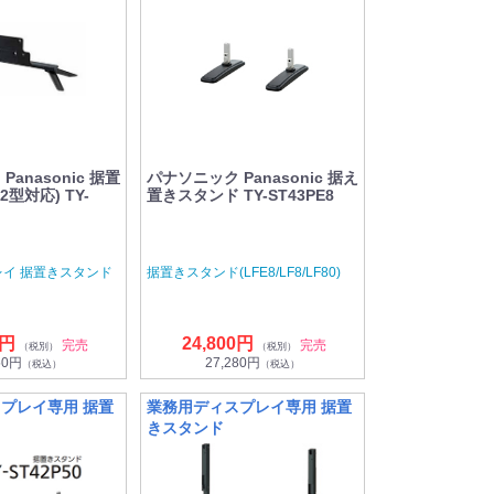
anasonic 据置
パナソニック Panasonic 据え
型対応) TY-
置きスタンド TY-ST43PE8
レイ 据置きスタンド
据置きスタンド(LFE8/LF8/LF80)
0円
24,800円
完売
完売
（税別）
（税別）
50円
27,280円
（税込）
（税込）
プレイ専用 据置
業務用ディスプレイ専用 据置
きスタンド