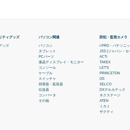
リティグッズ
パソコン関連
防犯・監視カメラ
グッズ
パソコン
i-PRO・パナソニ
タブレット
JSS (ジャパン・
PCパーツ
ACTi
液晶ディスプレイ・モニター
TAKEX
コンソール
LET'S
ケーブル
PRINCETON
スイッチャ
OS
切替器・延長器
SELCO
伝送器
DXデルカテック
コンバータ
ネクステージ
その他
ATEN
ミカミ
ザクティ