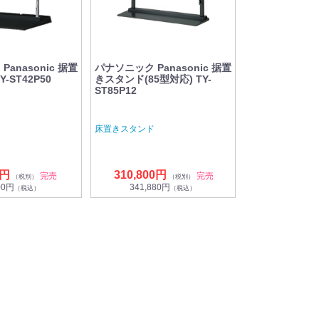
anasonic 据置
パナソニック Panasonic 据置
-ST42P50
きスタンド(85型対応) TY-
ST85P12
ド
床置きスタンド
0円
310,800円
完売
完売
（税別）
（税別）
00円
341,880円
（税込）
（税込）