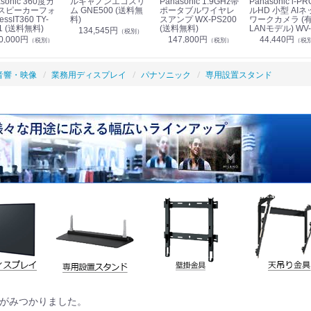
sonic 360度カ
ルキャノンエコスリ
Panasonic 1.9GHz帯
Panasonic i-PRO フ
スピーカーフォ
ム GNE500 (送料無
ポータブルワイヤレ
ルHD 小型 AIネ
essIT360 TY-
料)
スアンプ WX-PS200
ワークカメラ (
1 (送料無料)
(送料無料)
LANモデル) WV-
134,545円
（税別）
S7130UX (送料
0,000円
147,800円
44,440円
（税別）
（税別）
（税
音響・映像
業務用ディスプレイ
パナソニック
専用設置スタンド
がみつかりました。