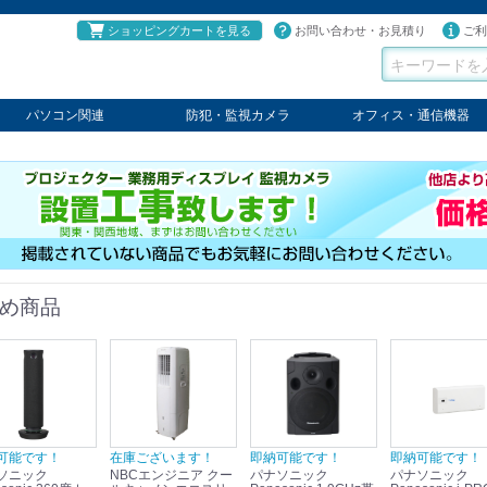
ショッピングカートを見る
お問い合わせ・お見積り
ご利
パソコン関連
防犯・監視カメラ
オフィス・通信機器
パソコン
タブレット
PCパーツ
コンソール
ケーブル
切替器・延長器
伝送器
コンバータ
その他
パナソニック
TAKEX
LET'S
JSS
SELCO
PRINCETON
OS
ネクステージ
ATEN
回線切替器
疑似電話回線装置
通信機器
デジタル携帯電話PBX
収納・ラック・ハンガー
会議システム
電子黒板
ホワイトボード
その他
め商品
可能です！
在庫ございます！
即納可能です！
即納可能です！
ソニック
NBCエンジニア クー
パナソニック
パナソニック