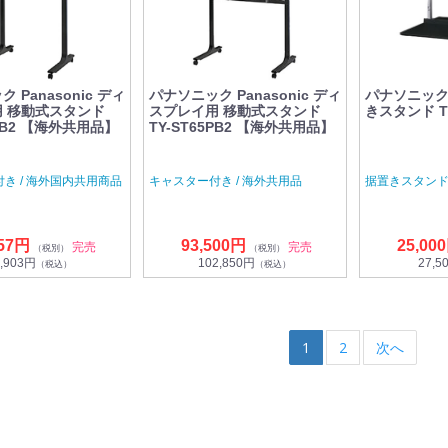
 Panasonic ディ
パナソニック Panasonic ディ
パナソニック P
 移動式スタンド
スプレイ用 移動式スタンド
きスタンド TY
0PB2 【海外共用品】
TY-ST65PB2 【海外共用品】
き / 海外国内共用商品
キャスター付き / 海外共用品
据置きスタン
457円
93,500円
25,00
完売
完売
（税別）
（税別）
,903円
102,850円
27,5
（税込）
（税込）
1
2
次へ