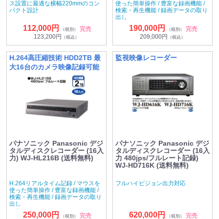
ス設置に最適な横幅220mmのコン
使った簡単操作 / 豊富な録画機能 /
パクト設計
検索・再生機能 / 録画データの取り
出し
112,000円
190,000円
完売
完売
（税別）
（税別）
123,200円
209,000円
（税込）
（税込）
H.264高圧縮技術 HDD2TB 最
監視映像レコーダー
大16台のカメラ映像記録可能
パナソニック Panasonic デジ
パナソニック Panasonic デジ
タルディスクレコーダー (16入
タルディスクレコーダー (16入
力) WJ-HL216B (送料無料)
力 480jps/フルレート記録)
WJ-HD716K (送料無料)
H.264リアルタイム記録 / マウスを
フルハイビジョン出力対応
使った簡単操作 / 豊富な録画機能 /
検索・再生機能 / 録画データの取り
出し
250,000円
620,000円
完売
完売
（税別）
（税別）