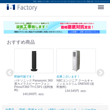
防犯・監視カメラ i-PRO・パナソニック レコーダー デジタルディスクレコーダー 商品一覧 - アイワンファクトリー
Menu
おすすめ商品
！
即納可能です！
在庫ございます！
即納可
nic リモ
パナソニック Panasonic 360
NBCエンジニア クールキャ
パナソニッ
WR-
度カメラスピーカーフォン
ノンエコスリム GNE500 (送
1.9G
PressIT360 TY-CSP1 (送料無
料無料)
レスアンプ
料)
無料)
134,545円
）
（税別）
140,000円
1
（税別）
全商品
防犯・監視カメラ
i-PRO・パナソニック
レコーダー