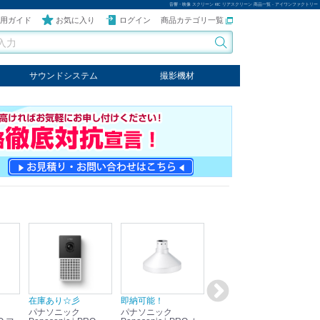
音響・映像 スクリーン KIC リアスクリーン 商品一覧 - アイワンファクトリー
用ガイド
お気に入り
ログイン
商品カテゴリ一覧
サウンドシステム
撮影機材
音響機器
輸入オーディオ
楽器
ケーブル
ビデオライト
クールライト
LEDライト
スタンド
写真関連商品
スタジオセット商品
オプション
在庫あり☆彡
即納可能！
在庫あり！送料無料！
即
パナソニック
パナソニック
パナソニック
パ