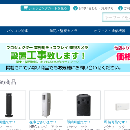
ショッピングカートを見る
お問い合わせ・お見積り
ご利
パソコン関連
防犯・監視カメラ
オフィス・通信機器
パソコン
タブレット
PCパーツ
コンソール
ケーブル
切替器・延長器
伝送器
コンバータ
その他
パナソニック
TAKEX
LET'S
JSS
SELCO
PRINCETON
OS
ネクステージ
ATEN
回線切替器
疑似電話回線装置
通信機器
デジタル携帯電話PBX
収納・ラック・ハンガー
会議システム
電子黒板
ホワイトボード
その他
め商品
可能です！
在庫ございます！
即納可能です！
即納可能です！
ソニック
NBCエンジニア クー
パナソニック
パナソニック