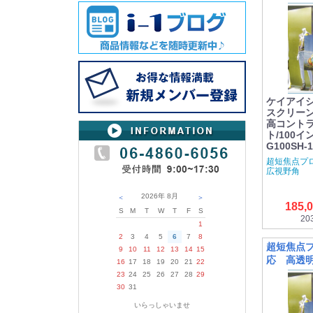
ケイアイシ
スクリーン[
高コントラ
ト/100イン
G100SH-
超短焦点プロ
広視野角
2026年
8月
＜
＞
185,
S
M
T
W
T
F
S
20
1
2
3
4
5
6
7
8
超短焦点
9
10
11
12
13
14
15
応 高透
16
17
18
19
20
21
22
23
24
25
26
27
28
29
30
31
いらっしゃいませ