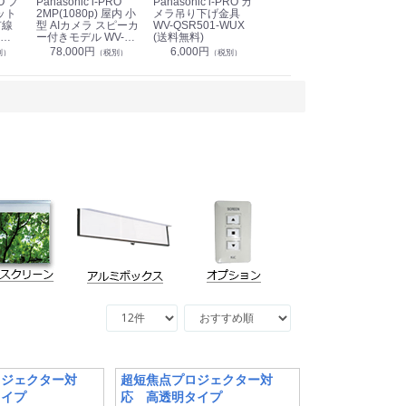
Panasonic i-PRO
Panasonic i-PRO カ
Panasonic リモコン
Pan
ット
2MP(1080p) 屋内 小
メラ吊り下げ金具
マイク (10局用) WR-
メ
有線
型 AIカメラ スピーカ
WV-QSR501-WUX
210A (送料無料)
ン P
ー付きモデル WV-
(送料無料)
CS
39,000円
（税別）
無料)
S71301-F2L (送料無
78,000円
6,000円
1
別）
（税別）
（税別）
料)
ロジェクター対
超短焦点プロジェクター対
タイプ
応 高透明タイプ