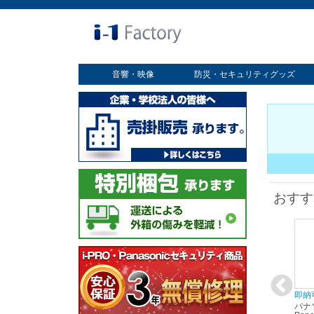
音響・映像
防災・セキュリティグッズ
業務用ディスプレイ
プロジェクター
放送・業務用映像システム
書画カメラ
スクリーン
オプション
セキュリティグッズ
防災グッズ
おすす
在庫あり☆彡
即納可能！
在庫あり！送料無料！
即納
パナソニック
パナソニック
パナソニック
パナ