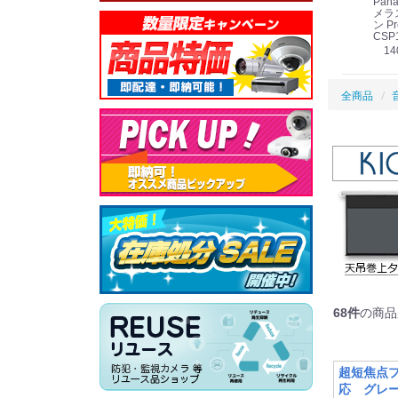
Panasonic i-PRO
Panasonic i-PRO カ
Panasonic リモコン
Pana
ット
2MP(1080p) 屋内 小
メラ吊り下げ金具
マイク (10局用) WR-
メラ
線
型 AIカメラ スピーカ
WV-QSR501-WUX
210A (送料無料)
ン Pr
ー付きモデル WV-
(送料無料)
CSP
39,000円
（税別）
料)
S71301-F2L (送料無
78,000円
6,000円
14
）
（税別）
（税別）
料)
全商品
68
件
の商品
超短焦点
応 グレ