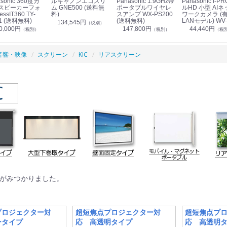
sonic 360度カ
ルキャノンエコスリ
Panasonic 1.9GHz帯
Panasonic i-PRO フ
スピーカーフォ
ム GNE500 (送料無
ポータブルワイヤレ
ルHD 小型 AIネ
essIT360 TY-
料)
スアンプ WX-PS200
ワークカメラ (
1 (送料無料)
(送料無料)
LANモデル) WV-
134,545円
（税別）
S7130UX (送料
0,000円
147,800円
44,440円
（税別）
（税別）
（税
音響・映像
スクリーン
KIC
リアスクリーン
がみつかりました。
プロジェクター対
超短焦点プロジェクター対
超短焦点プ
ータイプ
応 高透明タイプ
応 高透明