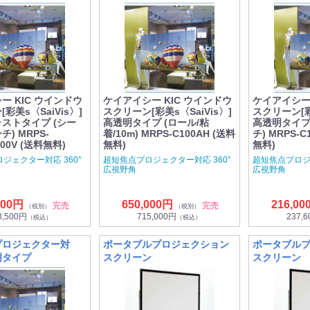
ー KIC ウインドウ
ケイアイシー KIC ウインドウ
ケイアイシー 
彩美s〈SaiVis〉]
スクリーン[彩美s〈SaiVis〉]
スクリーン[彩美
ストタイプ (シー
高透明タイプ (ロール/粘
高透明タイプ 
チ) MRPS-
着/10m) MRPS-C100AH (送料
チ) MRPS-C
100V (送料無料)
無料)
無料)
ジェクター対応 360°
超短焦点プロジェクター対応 360°
超短焦点プロジェ
広視野角
広視野角
000円
650,000円
216,00
完売
完売
（税別）
（税別）
3,500円
715,000円
237,
（税込）
（税込）
プロジェクター対
ポータブルプロジェクション
ポータブル
明タイプ
スクリーン
スクリーン