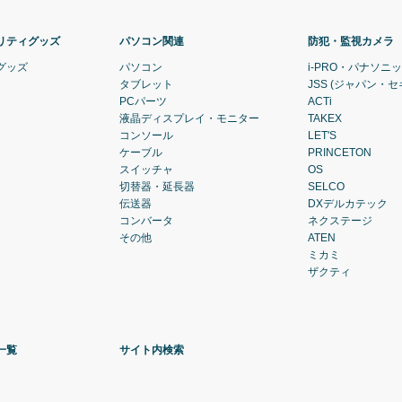
リティグッズ
パソコン関連
防犯・監視カメラ
グッズ
パソコン
i-PRO・パナソニ
タブレット
JSS (ジャパン・
PCパーツ
ACTi
液晶ディスプレイ・モニター
TAKEX
コンソール
LET'S
ケーブル
PRINCETON
スイッチャ
OS
切替器・延長器
SELCO
伝送器
DXデルカテック
コンバータ
ネクステージ
その他
ATEN
ミカミ
ザクティ
一覧
サイト内検索