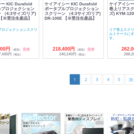
KIC Durafold
ケイアイシー KIC Durafold
ケイアイシー 
ルプロジェクション
ポータブルプロジェクション
巻上リアスクリ
（4:3サイズ/リア)
スクリーン （4:3サイズ/リア)
ズ) KYM-12
E 【※受注生産品】
DR-100E 【※受注生産品】
プロジェクションスクリ
リア巻上スク
ルミケースに
す。
000円
218,400円
262,
完売
完売
（税別）
（税別）
7,400円
240,240円
288,
（税込）
（税込）
1
2
3
4
5
次