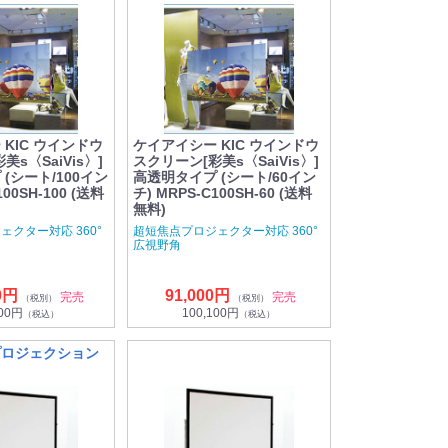
KIC ウインドウ
ケイアイシー KIC ウインドウ
s〈SaiVis〉]
スクリーン[彩美s〈SaiVis〉]
(シート/100イン
高透明タイプ (シート/60イン
100SH-100 (送料
チ) MRPS-C100SH-60 (送料
無料)
クター対応 360°
超短焦点プロジェクター対応 360°
広視野角
0円
91,000円
完売
完売
（税別）
（税別）
600円
100,100円
（税込）
（税込）
プロジェクション