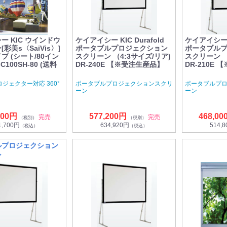
ー KIC ウインドウ
ケイアイシー KIC Durafold
ケイアイシー KI
彩美s〈SaiVis〉]
ポータブルプロジェクション
ポータブル
プ (シート/80イン
スクリーン （4:3サイズ/リア)
スクリーン （
-C100SH-80 (送料
DR-240E 【※受注生産品】
DR-210E
ジェクター対応 360°
ポータブルプロジェクションスクリ
ポータブルプ
ーン
ーン
000円
577,200円
468,00
完売
完売
（税別）
（税別）
1,700円
634,920円
514,
（税込）
（税込）
ルプロジェクション
ン