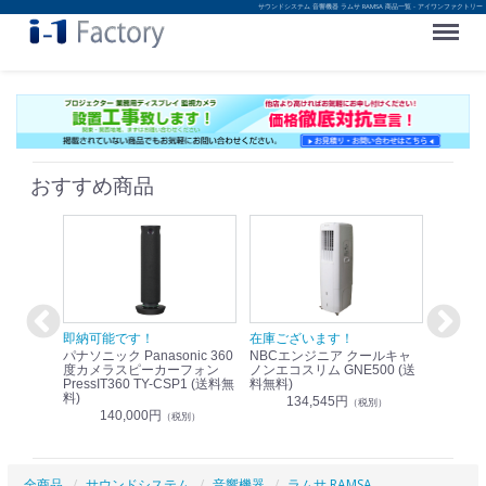
サウンドシステム 音響機器 ラムサ RAMSA 商品一覧 - アイワンファクトリー
Menu
おすすめ商品
！
即納可能です！
在庫ございます！
即納可
nic リモ
パナソニック Panasonic 360
NBCエンジニア クールキャ
パナソニッ
WR-
度カメラスピーカーフォン
ノンエコスリム GNE500 (送
1.9G
PressIT360 TY-CSP1 (送料無
料無料)
レスアンプ
料)
無料)
134,545円
）
（税別）
140,000円
1
（税別）
全商品
サウンドシステム
音響機器
ラムサ RAMSA