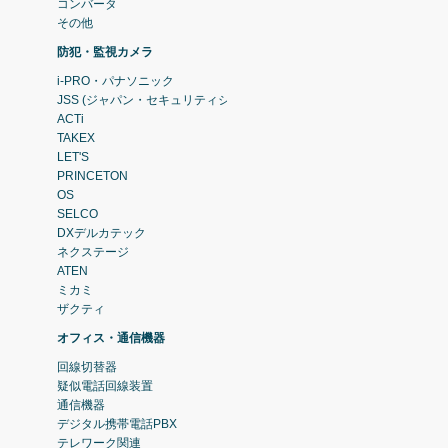
コンバータ
その他
防犯・監視カメラ
i-PRO・パナソニック
JSS (ジャパン・セキュリティシステム)
ACTi
TAKEX
LET'S
PRINCETON
OS
SELCO
DXデルカテック
ネクステージ
ATEN
ミカミ
ザクティ
オフィス・通信機器
回線切替器
疑似電話回線装置
通信機器
デジタル携帯電話PBX
テレワーク関連