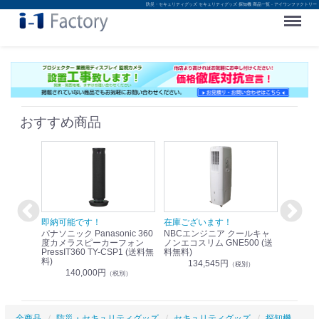
防災・セキュリティグッズ セキュリティグッズ 探知機 商品一覧 - アイワンファクトリー
Menu
おすすめ商品
！
即納可能です！
在庫ございます！
即納可
nic リモ
パナソニック Panasonic 360
NBCエンジニア クールキャ
パナソニッ
WR-
度カメラスピーカーフォン
ノンエコスリム GNE500 (送
1.9G
PressIT360 TY-CSP1 (送料無
料無料)
レスアンプ
料)
無料)
134,545円
）
（税別）
140,000円
1
（税別）
全商品
防災・セキュリティグッズ
セキュリティグッズ
探知機