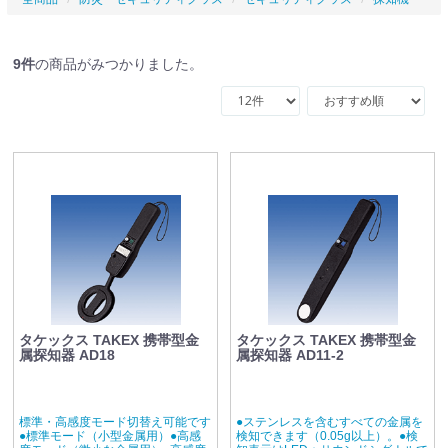
9
件
の商品がみつかりました。
タケックス TAKEX 携帯型金
タケックス TAKEX 携帯型金
属探知器 AD18
属探知器 AD11-2
標準・高感度モード切替え可能です
●ステンレスを含むすべての金属を
●標準モード（小型金属用）●高感
検知できます（0.05g以上）。●検