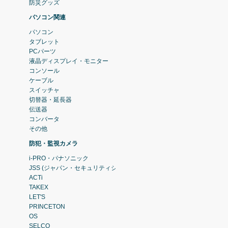
防災グッズ
パソコン関連
パソコン
タブレット
PCパーツ
液晶ディスプレイ・モニター
コンソール
ケーブル
スイッチャ
切替器・延長器
伝送器
コンバータ
その他
防犯・監視カメラ
i-PRO・パナソニック
JSS (ジャパン・セキュリティシステム)
ACTi
TAKEX
LET'S
PRINCETON
OS
SELCO