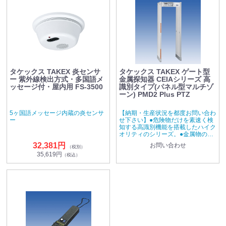
タケックス TAKEX 炎センサ
タケックス TAKEX ゲート型
ー 紫外線検出方式・多国語メ
金属探知器 CEIAシリーズ 高
ッセージ付・屋内用 FS-3500
識別タイプ(パネル型マルチゾ
ーン) PMD2 Plus PTZ
5ヶ国語メッセージ内蔵の炎センサ
【納期・生産状況を都度お問い合わ
ー
せ下さい】●危険物だけを素速く検
知する高識別機能を搭載したハイク
オリティのシリーズ。●金属物の水
平位置をゾーンディスプレイでお知
32,381円
お問い合わせ
（税別）
らせします。※まずは一度お見積り
35,619円
ください。 (金属探知器の販売に関
（税込）
しては、現地機器調整費(別途料金)
が必ず発生します。)