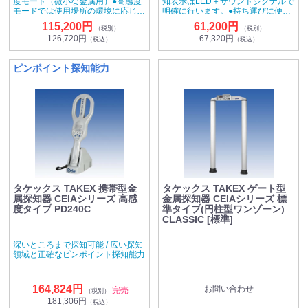
度モード（微小な金属用）●高感度
知表示はLED＋サウンドシグナルで
モードでは使用場所の環境に応じた
明確に行います。●持ち運びに便利
最高感度に設定できます。●LED点
なハンディタイプ。●手首にかける
115,200円
61,200円
（税別）
（税別）
灯とサウンドシグナルで検知表示し
ヒモ付
126,720円
67,320円
ます。●全金属を高感度に検知しま
（税込）
（税込）
す。
ピンポイント探知能力
タケックス TAKEX 携帯型金
タケックス TAKEX ゲート型
属探知器 CEIAシリーズ 高感
金属探知器 CEIAシリーズ 標
度タイプ PD240C
準タイプ(円柱型ワンゾーン)
CLASSIC [標準]
深いところまで探知可能 / 広い探知
領域と正確なピンポイント探知能力
164,824円
お問い合わせ
完売
（税別）
181,306円
（税込）