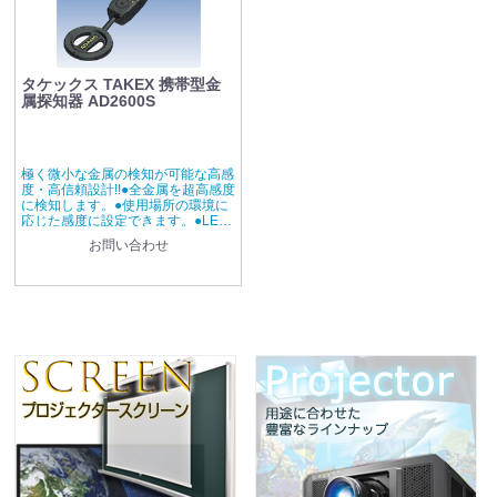
タケックス TAKEX 携帯型金
属探知器 AD2600S
極く微小な金属の検知が可能な高感
度・高信頼設計!!●全金属を超高感度
に検知します。●使用場所の環境に
応じた感度に設定できます。●LED
点灯とサウンドシグナルで検知表示
お問い合わせ
します。サウンドシグナルはオフに
できます。