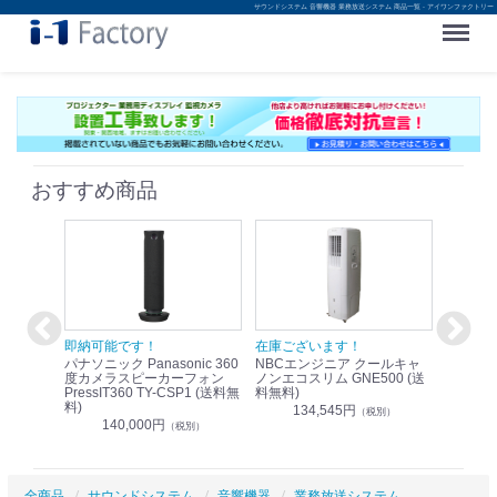
サウンドシステム 音響機器 業務放送システム 商品一覧 - アイワンファクトリー
Menu
おすすめ商品
！
即納可能です！
在庫ございます！
即納可
nic リモ
パナソニック Panasonic 360
NBCエンジニア クールキャ
パナソニッ
WR-
度カメラスピーカーフォン
ノンエコスリム GNE500 (送
1.9G
PressIT360 TY-CSP1 (送料無
料無料)
レスアンプ
料)
無料)
134,545円
）
（税別）
140,000円
1
（税別）
全商品
サウンドシステム
音響機器
業務放送システム