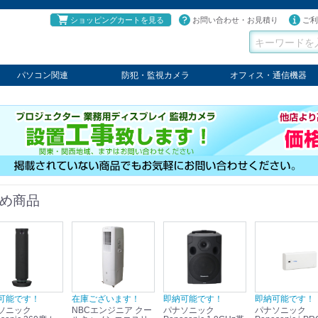
ショッピングカートを見る
お問い合わせ・お見積り
ご利
パソコン関連
防犯・監視カメラ
オフィス・通信機器
パソコン
タブレット
PCパーツ
コンソール
ケーブル
切替器・延長器
伝送器
コンバータ
その他
パナソニック
TAKEX
LET'S
JSS
SELCO
PRINCETON
OS
ネクステージ
ATEN
回線切替器
疑似電話回線装置
通信機器
デジタル携帯電話PBX
収納・ラック・ハンガー
会議システム
電子黒板
ホワイトボード
その他
め商品
可能です！
在庫ございます！
即納可能です！
即納可能です！
ソニック
NBCエンジニア クー
パナソニック
パナソニック