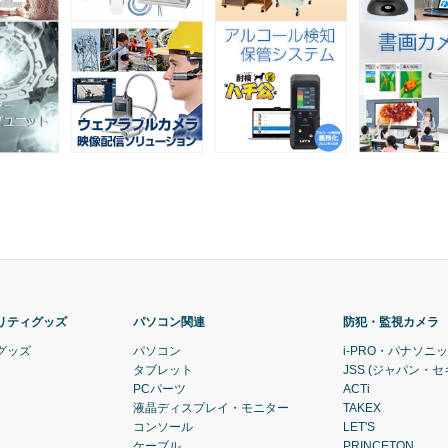
リティグッズ
パソコン関連
防犯・監視カメラ
グッズ
パソコン
i-PRO・パナソニ
タブレット
JSS (ジャパン・
PCパーツ
ACTi
液晶ディスプレイ・モニター
TAKEX
コンソール
LET'S
ケーブル
PRINCETON