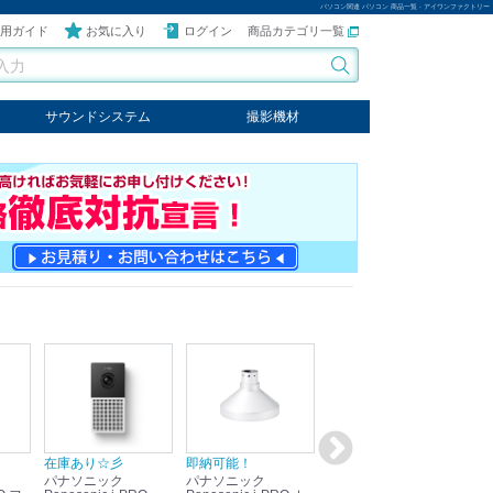
パソコン関連 パソコン 商品一覧 - アイワンファクトリー
用ガイド
お気に入り
ログイン
商品カテゴリ一覧
サウンドシステム
撮影機材
音響機器
輸入オーディオ
楽器
ケーブル
ビデオライト
クールライト
LEDライト
スタンド
写真関連商品
スタジオセット商品
オプション
在庫あり☆彡
即納可能！
在庫あり！送料無料！
即
パナソニック
パナソニック
パナソニック
パ