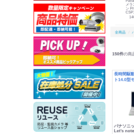
Panasonic i-PRO
Panasonic i-PRO カ
Panasonic リモコン
Pana
ット
2MP(1080p) 屋内 小
メラ吊り下げ金具
マイク (10局用) WR-
メラ
線
型 AIカメラ スピーカ
WV-QSR501-WUX
210A (送料無料)
ン Pr
ー付きモデル WV-
(送料無料)
CSP
39,000円
（税別）
料)
S71301-F2L (送料無
78,000円
6,000円
14
）
（税別）
（税別）
料)
全商品
150
件
の商
長時間駆
ト14.0型
パナソニック
Let's n