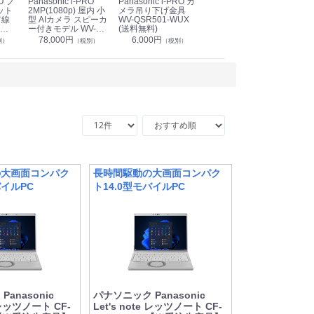
Panasonic i-PRO
Panasonic i-PRO カ
Panasonic リモコン
Pan
ット
2MP(1080p) 屋内 小
メラ吊り下げ金具
マイク (10局用) WR-
メ
有線
型 AIカメラ スピーカ
WV-QSR501-WUX
210A (送料無料)
ン P
ー付きモデル WV-
(送料無料)
CS
39,000円
（税別）
無料)
S71301-F2L (送料無
78,000円
6,000円
1
別）
（税別）
（税別）
料)
の大画面コンパク
長時間駆動の大画面コンパク
バイルPC
ト14.0型モバイルPC
anasonic
パナソニック Panasonic
e レッツノート CF-
Let's note レッツノート CF-