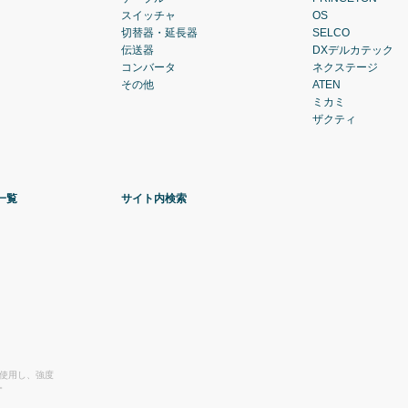
スイッチャ
OS
切替器・延長器
SELCO
伝送器
DXデルカテック
コンバータ
ネクステージ
その他
ATEN
ミカミ
ザクティ
一覧
サイト内検索
を使用し、強度
。