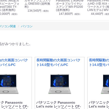
sonic 360度カ
ルキャノンエコスリ
Panasonic 1.9GHz帯
Panasonic i-PRO フ
スピーカーフォ
ム GNE500 (送料無
ポータブルワイヤレ
ルHD 小型 AIネ
essIT360 TY-
料)
スアンプ WX-PS200
ワークカメラ (
1 (送料無料)
(送料無料)
LANモデル) WV-
134,545円
（税別）
S7130UX (送料
0,000円
147,800円
44,440円
（税別）
（税別）
（税
パソコン関連
パソコン
品がみつかりました。
動の大画面コンパク
長時間駆動の大画面コンパク
長時間駆動
モバイルPC
ト14.0型モバイルPC
ト14.0型モ
 Panasonic
パナソニック Panasonic
パナソニック P
ote レッツノート CF-
Let's note レッツノート CF-
Let's not