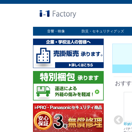
音響・映像
防災・セキュリティグッズ
業務用ディスプレイ
プロジェクター
放送・業務用映像システム
書画カメラ
スクリーン
オプション
セキュリティグッズ
防災グッズ
おすす
在庫あり☆彡
即納可能！
在庫あり！送料無料！
即納
パナソニック
パナソニック
パナソニック
パナ