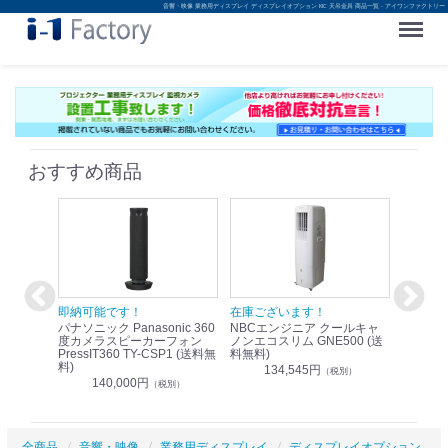
音響・映像 業務用ディスプレイ ディスプレイオプション KIC 天吊金具 商品一覧 - アイワンファクトリー
Menu
おすすめ商品
！
即納可能です！
在庫ございます！
即納可
nic リモ
パナソニック Panasonic 360
NBCエンジニア クールキャ
パナソニッ
WR-
度カメラスピーカーフォン
ノンエコスリム GNE500 (送
1.9G
PressIT360 TY-CSP1 (送料無
料無料)
レスアンプ
料)
無料)
134,545円
）
（税別）
140,000円
1
（税別）
全商品
音響・映像
業務用ディスプレイ
ディスプレイオプション