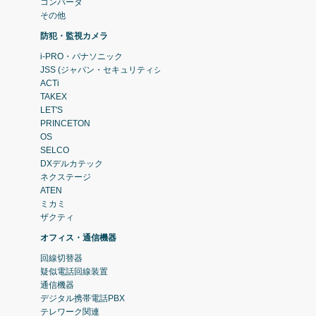
コンバータ
その他
防犯・監視カメラ
i-PRO・パナソニック
JSS (ジャパン・セキュリティシステム)
ACTi
TAKEX
LET'S
PRINCETON
OS
SELCO
DXデルカテック
ネクステージ
ATEN
ミカミ
ザクティ
オフィス・通信機器
回線切替器
疑似電話回線装置
通信機器
デジタル携帯電話PBX
テレワーク関連