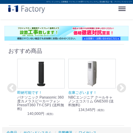
サウンドシステム 音響機器 ワイヤレス WS帯ワイヤレスシステム 受信機 商品一覧 - アイワンファクトリー
Menu
おすすめ商品
！
即納可能です！
在庫ございます！
即納可
nic リモ
パナソニック Panasonic 360
NBCエンジニア クールキャ
パナソニッ
WR-
度カメラスピーカーフォン
ノンエコスリム GNE500 (送
1.9G
PressIT360 TY-CSP1 (送料無
料無料)
レスアンプ
料)
無料)
134,545円
）
（税別）
140,000円
1
（税別）
全商品
サウンドシステム
音響機器
ワイヤレス