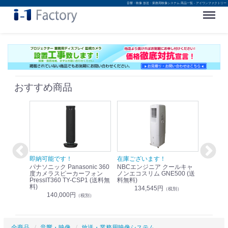
音響・映像 放送・業務用映像システム 商品一覧 - アイワンファクトリー
Menu
おすすめ商品
！
即納可能です！
在庫ございます！
即納可
nic リモ
パナソニック Panasonic 360
NBCエンジニア クールキャ
パナソニッ
WR-
度カメラスピーカーフォン
ノンエコスリム GNE500 (送
1.9G
PressIT360 TY-CSP1 (送料無
料無料)
レスアンプ
料)
無料)
134,545円
）
（税別）
140,000円
1
（税別）
全商品
音響・映像
放送・業務用映像システム