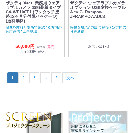
ザクティ Xacti 業務用ウェア
ザクティ ウェアラブルカメラ
ラブルカメラ 頭部装着タイプ
オプション USB変換ケーブル
CX-WE100T1 (ワンタッチ接
A to C_Rampow
続12ヶ月分付属パッケージ)
JPRAMPOWAD03
(送料無料)
映像を離れた場所で確認 / 双方向の
映像を離れた場所で確認 / 双方向の
音声通信 / 工事現場
音声通信
50,000円
お問い合わせ
完売
（税別）
55,000円
（税込）
1
2
3
4
5
次へ