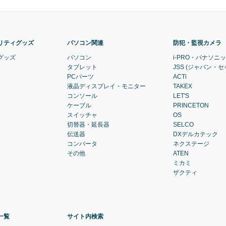
リティグッズ
パソコン関連
防犯・監視カメラ
グッズ
パソコン
i-PRO・パナソニ
タブレット
JSS (ジャパン・
PCパーツ
ACTi
液晶ディスプレイ・モニター
TAKEX
コンソール
LET'S
ケーブル
PRINCETON
スイッチャ
OS
切替器・延長器
SELCO
伝送器
DXデルカテック
コンバータ
ネクステージ
その他
ATEN
ミカミ
ザクティ
一覧
サイト内検索