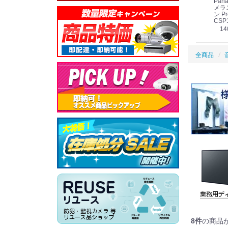
Panasonic i-PRO
Panasonic i-PRO カ
Panasonic リモコン
Pana
ット
2MP(1080p) 屋内 小
メラ吊り下げ金具
マイク (10局用) WR-
メラ
線
型 AIカメラ スピーカ
WV-QSR501-WUX
210A (送料無料)
ン Pr
ー付きモデル WV-
(送料無料)
CSP
39,000円
（税別）
料)
S71301-F2L (送料無
78,000円
6,000円
14
）
（税別）
（税別）
料)
全商品
8
件
の商品