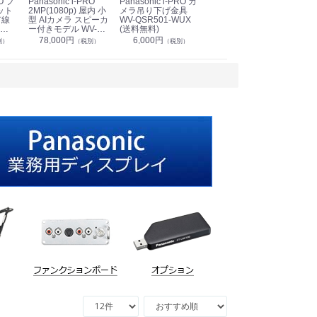
Panasonic i-PRO
Panasonic i-PRO カ
Panasonic リモコン
Pan
ット
2MP(1080p) 屋内 小
メラ吊り下げ金具
マイク (10局用) WR-
メ
有線
型 AIカメラ スピーカ
WV-QSR501-WUX
210A (送料無料)
ン P
ー付きモデル WV-
(送料無料)
CS
39,000円
（税別）
無料)
S71301-F2L (送料無
78,000円
6,000円
1
別）
（税別）
（税別）
料)