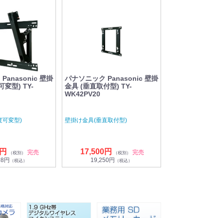
anasonic 壁掛
パナソニック Panasonic 壁掛
変型) TY-
金具 (垂直取付型) TY-
WK42PV20
度可変型)
壁掛け金具(垂直取付型)
7円
17,500円
完売
完売
（税別）
（税別）
98円
19,250円
（税込）
（税込）