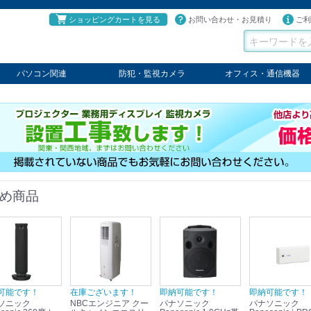
ショッピングカートを見る
お問い合わせ・お見積り
ご利
パソコン関連
防犯・監視カメラ
オフィス・通信機器
パソコン
タブレット
PCパーツ
コンソール
ケーブル
切替器・延長器
伝送器
コンバータ
その他
パナソニック
TAKEX
LET'S
JSS
SELCO
PRINCETON
OS
ネクステージ
ATEN
回線切替器
疑似電話回線装置
通信機器
デジタル携帯電話PBX
収納・ラック・ハンガー
会議システム
電子黒板
ホワイトボード
その他
め商品
可能です！
在庫ございます！
即納可能です！
即納可能です！
ソニック
NBCエンジニア クー
パナソニック
パナソニック