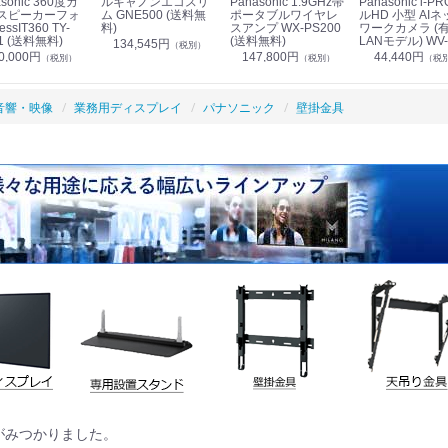
sonic 360度カ
ルキャノンエコスリ
Panasonic 1.9GHz帯
Panasonic i-PRO フ
スピーカーフォ
ム GNE500 (送料無
ポータブルワイヤレ
ルHD 小型 AIネ
essIT360 TY-
料)
スアンプ WX-PS200
ワークカメラ (
1 (送料無料)
(送料無料)
LANモデル) WV-
134,545円
（税別）
S7130UX (送料
0,000円
147,800円
44,440円
（税別）
（税別）
（税
音響・映像
業務用ディスプレイ
パナソニック
壁掛金具
がみつかりました。