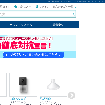
音響・映像 業務用ディスプレイ パナソニック 壁掛金具 商品一覧 - アイワンファクトリー
用ガイド
お気に入り
ログイン
商品カテゴリ一覧
サウンドシステム
撮影機材
音響機器
輸入オーディオ
楽器
ケーブル
ビデオライト
クールライト
LEDライト
スタンド
写真関連商品
スタジオセット商品
オプション
在庫あり☆彡
即納可能！
在庫あり！送料無料！
即
パナソニック
パナソニック
パナソニック
パ