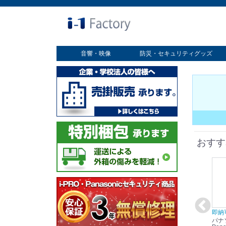
音響・映像
防災・セキュリティグッズ
業務用ディスプレイ
プロジェクター
放送・業務用映像システム
書画カメラ
スクリーン
オプション
セキュリティグッズ
防災グッズ
おすす
在庫あり☆彡
即納可能！
在庫あり！送料無料！
即納
パナソニック
パナソニック
パナソニック
パナ