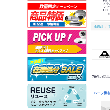
Panasonic i-PRO
Panasonic i-PRO カ
Panasonic リモコン
Pana
ット
2MP(1080p) 屋内 小
メラ吊り下げ金具
マイク (10局用) WR-
メラ
線
型 AIカメラ スピーカ
WV-QSR501-WUX
210A (送料無料)
ン Pr
ー付きモデル WV-
(送料無料)
CSP
39,000円
（税別）
料)
S71301-F2L (送料無
78,000円
6,000円
14
）
（税別）
（税別）
料)
全商品
79
件
の商品
ハーフ機