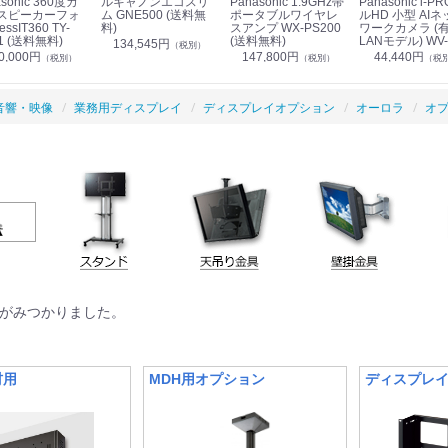
sonic 360度カ
ルキャノンエコスリ
Panasonic 1.9GHz帯
Panasonic i-PRO フ
スピーカーフォ
ム GNE500 (送料無
ポータブルワイヤレ
ルHD 小型 AIネ
essIT360 TY-
料)
スアンプ WX-PS200
ワークカメラ (
1 (送料無料)
(送料無料)
LANモデル) WV-
134,545円
（税別）
S7130UX (送料
0,000円
147,800円
44,440円
（税別）
（税別）
（税
音響・映像
業務用ディスプレイ
ディスプレイオプション
オーロラ
オ
がみつかりました。
材用
MDH用オプション
ディスプレ