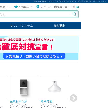
音響・映像 業務用ディスプレイ ディスプレイオプション オーロラ オプション 商品一覧 - アイワンファクトリー
用ガイド
お気に入り
ログイン
商品カテゴリ一覧
サウンドシステム
撮影機材
音響機器
輸入オーディオ
楽器
ケーブル
ビデオライト
クールライト
LEDライト
スタンド
写真関連商品
スタジオセット商品
オプション
在庫あり☆彡
即納可能！
在庫あり！送料無料！
即
パナソニック
パナソニック
パナソニック
パ