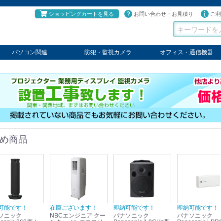
ショッピングカートを見る
お問い合わせ・お見積り
ご利
パソコン関連
防犯・監視カメラ
オフィス・通信機器
パソコン
タブレット
PCパーツ
コンソール
ケーブル
切替器・延長器
伝送器
コンバータ
その他
パナソニック
TAKEX
LET'S
JSS
SELCO
PRINCETON
OS
ネクステージ
ATEN
回線切替器
疑似電話回線装置
通信機器
デジタル携帯電話PBX
収納・ラック・ハンガー
会議システム
電子黒板
ホワイトボード
その他
め商品
可能です！
在庫ございます！
即納可能です！
即納可能です！
ソニック
NBCエンジニア クー
パナソニック
パナソニック