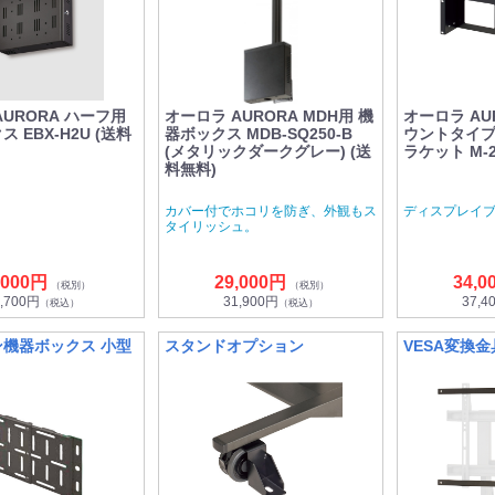
AURORA ハーフ用
オーロラ AURORA MDH用 機
オーロラ AUR
 EBX-H2U (送料
器ボックス MDB-SQ250-B
ウントタイ
(メタリックダークグレー) (送
ラケット M-2
料無料)
カバー付でホコリを防ぎ、外観もス
ディスプレイ
タイリッシュ。
,000円
29,000円
34,0
（税別）
（税別）
,700円
31,900円
37,4
（税込）
（税込）
機器ボックス 小型
スタンドオプション
VESA変換金