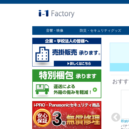
音響・映像
防災・セキュリティグッズ
業務用ディスプレイ
プロジェクター
放送・業務用映像システム
書画カメラ
スクリーン
オプション
セキュリティグッズ
防災グッズ
おすす
在庫あり☆彡
即納可能！
在庫あり！送料無料！
即納
パナソニック
パナソニック
パナソニック
パナ