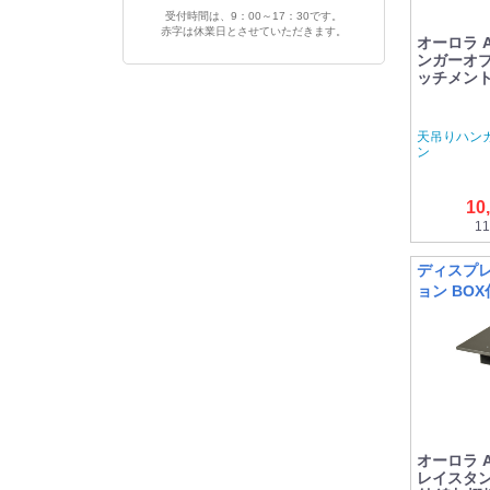
受付時間は、9：00～17：30です。
赤字は休業日とさせていただきます。
オーロラ 
ンガーオプ
ッチメント 
天吊りハン
ン
10
11
ディスプレ
ョン BO
オーロラ 
レイスタン