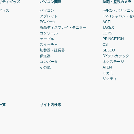
リティグッズ
パソコン関連
防犯・監視カメラ
グッズ
パソコン
i-PRO・パナソニ
タブレット
JSS (ジャパン・
PCパーツ
ACTi
液晶ディスプレイ・モニター
TAKEX
コンソール
LET'S
ケーブル
PRINCETON
スイッチャ
OS
切替器・延長器
SELCO
伝送器
DXデルカテック
コンバータ
ネクステージ
その他
ATEN
ミカミ
ザクティ
一覧
サイト内検索