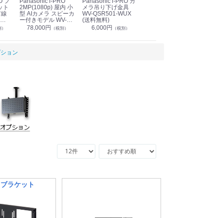
Panasonic i-PRO
Panasonic i-PRO カ
Panasonic リモコン
Pan
ット
2MP(1080p) 屋内 小
メラ吊り下げ金具
マイク (10局用) WR-
メ
有線
型 AIカメラ スピーカ
WV-QSR501-WUX
210A (送料無料)
ン P
ー付きモデル WV-
(送料無料)
CS
39,000円
（税別）
無料)
S71301-F2L (送料無
78,000円
6,000円
1
別）
（税別）
（税別）
料)
プション
イブラケット