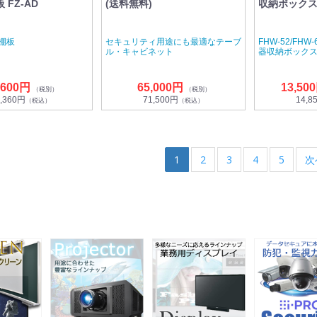
 FZ-AD
(送料無料)
収納ボックス 
加棚板
セキュリティ用途にも最適なテーブ
FHW-52/FHW
ル・キャビネット
器収納ボック
,600円
65,000円
13,50
（税別）
（税別）
,360円
71,500円
14,8
（税込）
（税込）
1
2
3
4
5
次