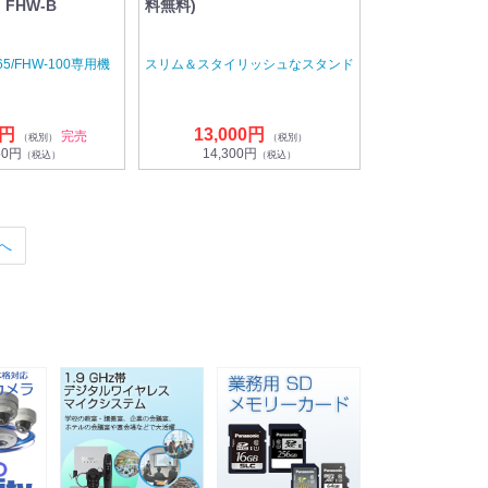
FHW-B
料無料)
-65/FHW-100専用機
スリム＆スタイリッシュなスタンド
ス
0円
13,000円
完売
（税別）
（税別）
50円
14,300円
（税込）
（税込）
へ