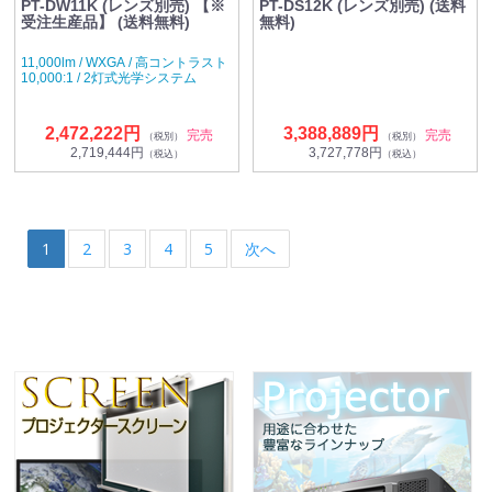
PT-DW11K (レンズ別売) 【※
PT-DS12K (レンズ別売) (送料
受注生産品】 (送料無料)
無料)
11,000lm / WXGA / 高コントラスト
10,000:1 / 2灯式光学システム
2,472,222円
3,388,889円
完売
完売
（税別）
（税別）
2,719,444円
3,727,778円
（税込）
（税込）
1
2
3
4
5
次へ