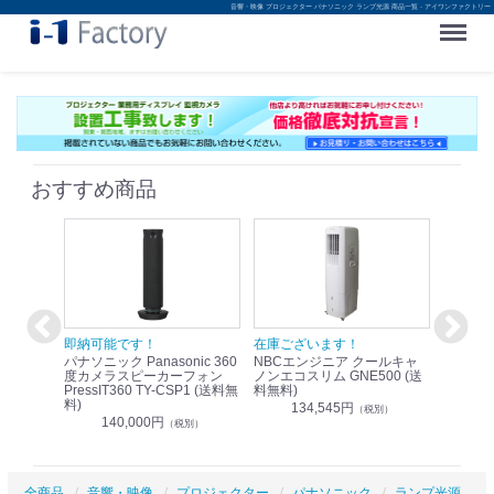
音響・映像 プロジェクター パナソニック ランプ光源 商品一覧 - アイワンファクトリー
Menu
おすすめ商品
！
即納可能です！
在庫ございます！
即納可
nic リモ
パナソニック Panasonic 360
NBCエンジニア クールキャ
パナソニッ
WR-
度カメラスピーカーフォン
ノンエコスリム GNE500 (送
1.9G
PressIT360 TY-CSP1 (送料無
料無料)
レスアンプ
料)
無料)
134,545円
）
（税別）
140,000円
1
（税別）
全商品
音響・映像
プロジェクター
パナソニック
ランプ光源