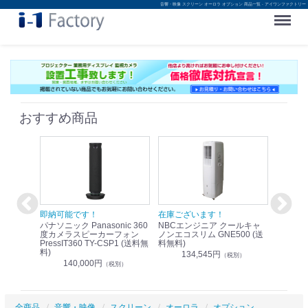
音響・映像 スクリーン オーロラ オプション 商品一覧 - アイワンファクトリー
Menu
おすすめ商品
！
即納可能です！
在庫ございます！
即納可
nic リモ
パナソニック Panasonic 360
NBCエンジニア クールキャ
パナソニッ
WR-
度カメラスピーカーフォン
ノンエコスリム GNE500 (送
1.9G
PressIT360 TY-CSP1 (送料無
料無料)
レスアンプ
料)
無料)
134,545円
）
（税別）
140,000円
1
（税別）
全商品
音響・映像
スクリーン
オーロラ
オプション