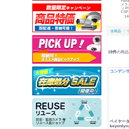
Panasonic i-PRO
Panasonic i-PRO カ
Panasonic リモコン
Pana
ット
2MP(1080p) 屋内 小
メラ吊り下げ金具
マイク (10局用) WR-
メラ
線
型 AIカメラ スピーカ
WV-QSR501-WUX
210A (送料無料)
ン Pr
ー付きモデル WV-
(送料無料)
CSP
39,000円
（税別）
料)
S71301-F2L (送料無
78,000円
6,000円
14
）
（税別）
（税別）
料)
全商品
19
件
の商品
コンデン
ベイヤー
beyerdy