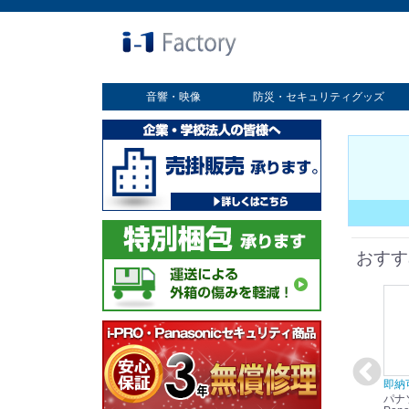
音響・映像
防災・セキュリティグッズ
業務用ディスプレイ
プロジェクター
放送・業務用映像システム
書画カメラ
スクリーン
オプション
セキュリティグッズ
防災グッズ
おすす
在庫あり☆彡
即納可能！
在庫あり！送料無料！
即納
パナソニック
パナソニック
パナソニック
パナ