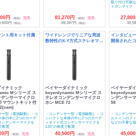
取り付け可能
トガンマイク
000円
81,270円
27,80
完売
完売
（税別）
（税別）
0,600円
89,397円
30,5
（税込）
（税込）
ウント用キット付属
ワイドレンジでリニアな周波
インタビュ
数特性のX-Y方式ステレオマイ
開発された
クロフォン
ク
ダイナミック
ベイヤーダイナミック
ベイヤーダ
namic Mシリーズ ス
beyerdynamic Mシリーズ ス
beyerdyn
ンデンサーマイクロ
テレオコンデンサーマイクロ
ンデンサーマ
ラマウントキット付
ホン MCE 72
58
2(cam)
サー型（電池駆動）・コ
・コンデンサー型（電池駆動）・コ
・コンデンサ
本体の中に2つのカーデ
ンパクトな本体の中に2つのカーデ
ルトインのフ
コンデンサーマイクを
ィオイド式コンデンサーマイクを
などの不要な
度で配置
120°の角度で配置
300円
40,500円
45,00
完売
完売
（税別）
（税別）