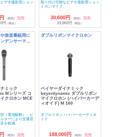
なビデオ撮影用ショッ
取り付け可能なビデオ撮影用ショッ
トガンマイク
0円
30,600円
完売
完売
（税別）
（税別）
80円
33,660円
（税込）
（税込）
ーや放送番組用に
ダブルリボンマイクロホン
コンデンサーマイ
イナミック
ベイヤーダイナミック
amic Mシリーズ コ
beyerdynamic ダブルリボン
イクロホン MCE
マイクロホン (ハイパーカーデ
ィオイド) M 160
ー型（電池駆動）・ビ
ダブルリボン ハイパーカーディオ
ィルターにより交通音
イド
低音を軽減
0円
188,000円
完売
完売
（税別）
（税別）