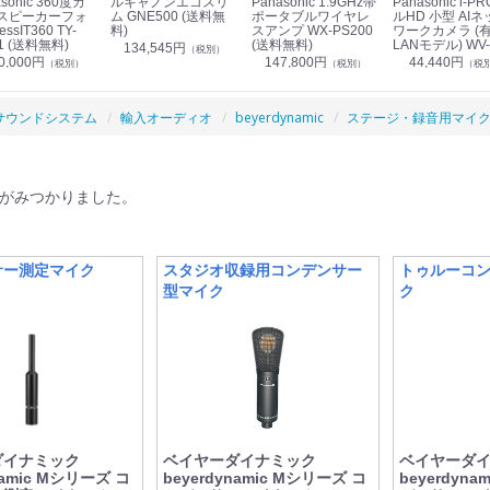
sonic 360度カ
ルキャノンエコスリ
Panasonic 1.9GHz帯
Panasonic i-PRO フ
スピーカーフォ
ム GNE500 (送料無
ポータブルワイヤレ
ルHD 小型 AIネ
essIT360 TY-
料)
スアンプ WX-PS200
ワークカメラ (
1 (送料無料)
(送料無料)
LANモデル) WV-
134,545円
（税別）
S7130UX (送料
0,000円
147,800円
44,440円
（税別）
（税別）
（税
サウンドシステム
輸入オーディオ
beyerdynamic
ステージ・録音用マイ
がみつかりました。
サー測定マイク
スタジオ収録用コンデンサー
トゥルーコ
型マイク
ク
ダイナミック
ベイヤーダイナミック
ベイヤーダ
namic Mシリーズ コ
beyerdynamic Mシリーズ コ
beyerdyn