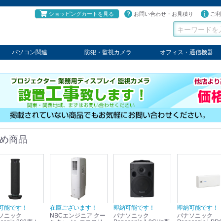
ショッピングカートを見る
お問い合わせ・お見積り
ご利
パソコン関連
防犯・監視カメラ
オフィス・通信機器
パソコン
タブレット
PCパーツ
コンソール
ケーブル
切替器・延長器
伝送器
コンバータ
その他
パナソニック
TAKEX
LET'S
JSS
SELCO
PRINCETON
OS
ネクステージ
ATEN
回線切替器
疑似電話回線装置
通信機器
デジタル携帯電話PBX
収納・ラック・ハンガー
会議システム
電子黒板
ホワイトボード
その他
め商品
可能です！
在庫ございます！
即納可能です！
即納可能です！
ソニック
NBCエンジニア クー
パナソニック
パナソニック