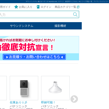
サウンドシステム 輸入オーディオ beyerdynamic ステージ・録音用マイクロホン Mシリーズ 商品一覧 - アイワンファクトリー
用ガイド
お気に入り
ログイン
商品カテゴリ一覧
サウンドシステム
撮影機材
音響機器
輸入オーディオ
楽器
ケーブル
ビデオライト
クールライト
LEDライト
スタンド
写真関連商品
スタジオセット商品
オプション
在庫あり☆彡
即納可能！
在庫あり！送料無料！
即
パナソニック
パナソニック
パナソニック
パ