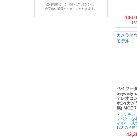
受付時間は、9：00～17：30です。
赤字は休業日とさせていただきます。
146,
16
カメラマ
モデル
ベイヤー
beyerdy
テレオコ
ホン(カメ
属) MCE 7
・コンデン
ンパクトな
ィオイド式
120°の角
42,