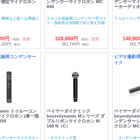
ー測定マイクロホン
ンデンサーマイクロホン MC
デンサーマイ
840
ーカーディオイ
、開発など様々な用途に
スタジオ収録用コンデンサー型マイ
トゥルーコン
ク・指向性を5段階で切り替え可能
200円
328,860円
148,90
完売
完売
（税別）
（税別）
,320円
361,746円
163,
（税込）
（税込）
収録用コンデンサー
ビデオ撮影
イク
ynamic トゥルーコン
ベイヤーダイナミック
ベイヤーダ
イクロホン (単一指
beyerdynamic Mシリーズ ダ
beyerdyn
930
ブルリボンマイクロホン M
ンデンサー
160 N（C）
クロホン MCE
ンデンサーマイクロホン
・ダイナミック型
・コンデンサ