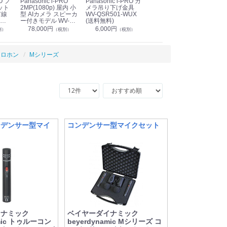
Panasonic i-PRO
Panasonic i-PRO カ
Panasonic リモコン
Pan
ット
2MP(1080p) 屋内 小
メラ吊り下げ金具
マイク (10局用) WR-
メ
有線
型 AIカメラ スピーカ
WV-QSR501-WUX
210A (送料無料)
ン P
ー付きモデル WV-
(送料無料)
CS
39,000円
（税別）
無料)
S71301-F2L (送料無
78,000円
6,000円
1
別）
（税別）
（税別）
料)
クロホン
Mシリーズ
ンデンサー型マイ
コンデンサー型マイクセット
イナミック
ベイヤーダイナミック
amic トゥルーコン
beyerdynamic Mシリーズ コ