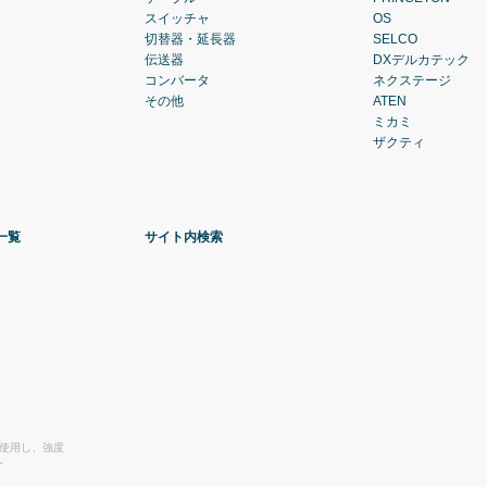
スイッチャ
OS
切替器・延長器
SELCO
伝送器
DXデルカテック
コンバータ
ネクステージ
その他
ATEN
ミカミ
ザクティ
一覧
サイト内検索
を使用し、強度
。