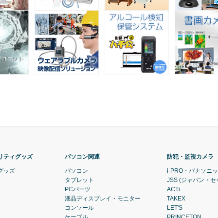
リティグッズ
パソコン関連
防犯・監視カメラ
グッズ
パソコン
i-PRO・パナソニ
タブレット
JSS (ジャパン・
PCパーツ
ACTi
液晶ディスプレイ・モニター
TAKEX
コンソール
LET'S
ケーブル
PRINCETON