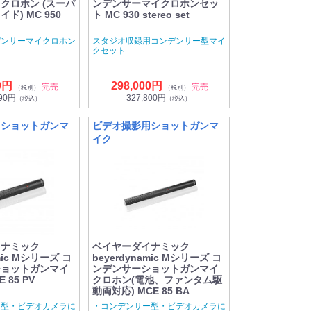
クロホン (スーパ
ンデンサーマイクロホンセッ
ド) MC 950
ト MC 930 stereo set
デンサーマイクロホン
スタジオ収録用コンデンサー型マイ
クセット
0円
298,000円
完売
完売
（税別）
（税別）
790円
327,800円
（税込）
（税込）
用ショットガンマ
ビデオ撮影用ショットガンマ
イク
イナミック
ベイヤーダイナミック
amic Mシリーズ コ
beyerdynamic Mシリーズ コ
ショットガンマイ
ンデンサーショットガンマイ
 85 PV
クロホン(電池、ファンタム駆
動両対応) MCE 85 BA
ー型・ビデオカメラに
・コンデンサー型・ビデオカメラに