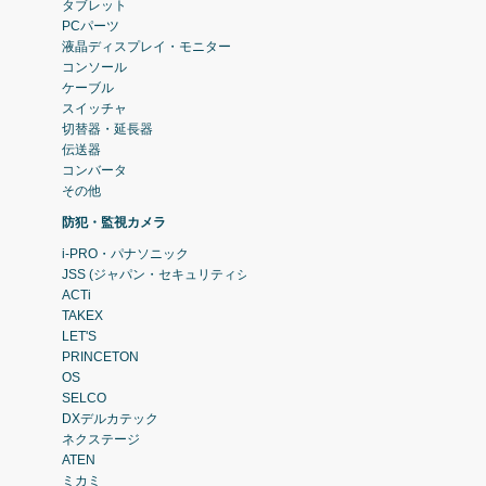
タブレット
PCパーツ
液晶ディスプレイ・モニター
コンソール
ケーブル
スイッチャ
切替器・延長器
伝送器
コンバータ
その他
防犯・監視カメラ
i-PRO・パナソニック
JSS (ジャパン・セキュリティシステム)
ACTi
TAKEX
LET'S
PRINCETON
OS
SELCO
DXデルカテック
ネクステージ
ATEN
ミカミ