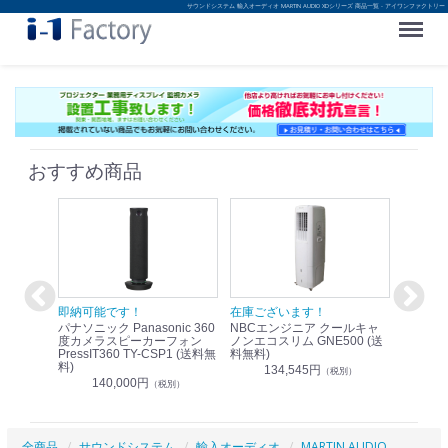
サウンドシステム 輸入オーディオ MARTIN AUDIO XDシリーズ 商品一覧 - アイワンファクトリー
Menu
おすすめ商品
！
即納可能です！
在庫ございます！
即納可
nic リモ
パナソニック Panasonic 360
NBCエンジニア クールキャ
パナソニッ
WR-
度カメラスピーカーフォン
ノンエコスリム GNE500 (送
1.9G
PressIT360 TY-CSP1 (送料無
料無料)
レスアンプ
料)
無料)
134,545円
）
（税別）
140,000円
1
（税別）
全商品
サウンドシステム
輸入オーディオ
MARTIN AUDIO