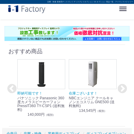
音響・映像 業務用ディスプレイ ディスプレイオプション OS オプション 商品一覧 - アイワンファクトリー
Menu
おすすめ商品
！
即納可能です！
在庫ございます！
即納可
nic リモ
パナソニック Panasonic 360
NBCエンジニア クールキャ
パナソニッ
WR-
度カメラスピーカーフォン
ノンエコスリム GNE500 (送
1.9G
PressIT360 TY-CSP1 (送料無
料無料)
レスアンプ
料)
無料)
134,545円
）
（税別）
140,000円
1
（税別）
全商品
音響・映像
業務用ディスプレイ
ディスプレイオプション