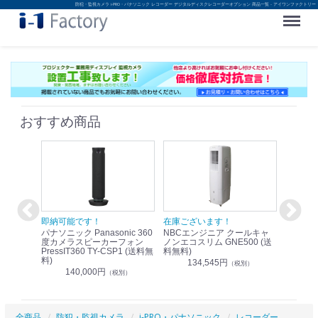
防犯・監視カメラ i-PRO・パナソニック レコーダー デジタルディスクレコーダーオプション 商品一覧 - アイワンファクトリー
Menu
おすすめ商品
！
即納可能です！
在庫ございます！
即納可
nic リモ
パナソニック Panasonic 360
NBCエンジニア クールキャ
パナソニッ
WR-
度カメラスピーカーフォン
ノンエコスリム GNE500 (送
1.9G
PressIT360 TY-CSP1 (送料無
料無料)
レスアンプ
料)
無料)
134,545円
）
（税別）
140,000円
1
（税別）
全商品
防犯・監視カメラ
i-PRO・パナソニック
レコーダー