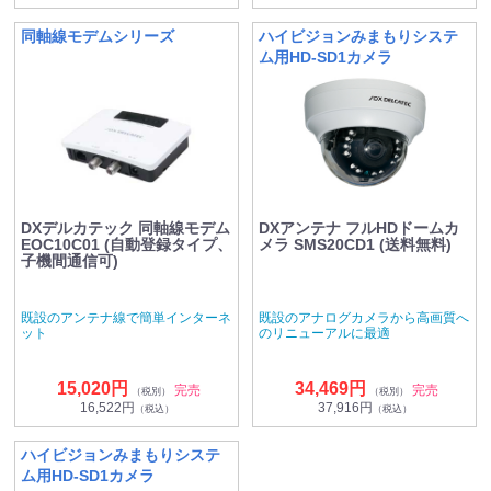
同軸線モデムシリーズ
ハイビジョンみまもりシステ
ム用HD-SD1カメラ
DXデルカテック 同軸線モデム
DXアンテナ フルHDドームカ
EOC10C01 (自動登録タイプ、
メラ SMS20CD1 (送料無料)
子機間通信可)
既設のアンテナ線で簡単インターネ
既設のアナログカメラから高画質へ
ット
のリニューアルに最適
15,020円
34,469円
完売
完売
（税別）
（税別）
16,522円
37,916円
（税込）
（税込）
ハイビジョンみまもりシステ
ム用HD-SD1カメラ