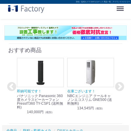
防犯・監視カメラ DXデルカテック 商品一覧 - アイワンファクトリー
Menu
おすすめ商品
！
即納可能です！
在庫ございます！
即納可
nic リモ
パナソニック Panasonic 360
NBCエンジニア クールキャ
パナソニッ
WR-
度カメラスピーカーフォン
ノンエコスリム GNE500 (送
1.9G
PressIT360 TY-CSP1 (送料無
料無料)
レスアンプ
料)
無料)
134,545円
）
（税別）
140,000円
1
（税別）
全商品
防犯・監視カメラ
DXデルカテック