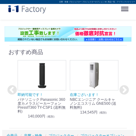
音響・映像 プロジェクター プロジェクターオプション KIC 商品一覧 - アイワンファクトリー
Menu
おすすめ商品
！
即納可能です！
在庫ございます！
即納可
nic リモ
パナソニック Panasonic 360
NBCエンジニア クールキャ
パナソニッ
WR-
度カメラスピーカーフォン
ノンエコスリム GNE500 (送
1.9G
PressIT360 TY-CSP1 (送料無
料無料)
レスアンプ
料)
無料)
134,545円
）
（税別）
140,000円
1
（税別）
全商品
音響・映像
プロジェクター
プロジェクターオプション