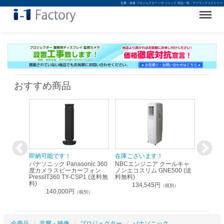
音響・映像 プロジェクター パナソニック 商品一覧 - アイワンファクトリー
Menu
おすすめ商品
！
即納可能です！
在庫ございます！
即納可
nic リモ
パナソニック Panasonic 360
NBCエンジニア クールキャ
パナソニッ
WR-
度カメラスピーカーフォン
ノンエコスリム GNE500 (送
1.9G
PressIT360 TY-CSP1 (送料無
料無料)
レスアンプ
料)
無料)
134,545円
）
（税別）
140,000円
1
（税別）
全商品
音響・映像
プロジェクター
パナソニック