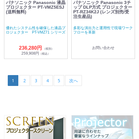
パナソニック Panasonic 液晶
パナソニック Panasonic 3チ
プロジェクター PT-VMZ5ESJ
ップ DLP方式 プロジェクター
(送料無料)
PT-RZ34K2J (レンズ別売/受
注生産品)
優れたシステム性を確保した液晶プ
多彩な演出力と運用性で現場ワーク
ロジェクター PT-VMZ71 シリーズ
フローを革新
236,280円
お問い合わせ
（税別）
259,908円
（税込）
1
2
3
4
5
次へ