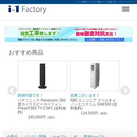
パソコン関連 ケーブル AI 変換ケーブル 商品一覧 - アイワンファクトリー
Menu
おすすめ商品
！
即納可能です！
在庫ございます！
即納可
nic リモ
パナソニック Panasonic 360
NBCエンジニア クールキャ
パナソニッ
WR-
度カメラスピーカーフォン
ノンエコスリム GNE500 (送
1.9G
PressIT360 TY-CSP1 (送料無
料無料)
レスアンプ
料)
無料)
134,545円
）
（税別）
140,000円
1
（税別）
全商品
パソコン関連
ケーブル
AI
変換ケーブル