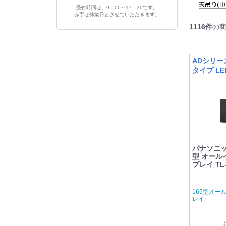
受付時間は、9：00～17：30です。
赤字は休業日とさせていただきます。
1116
件
の
ADシリー
タイプ L
パナソニック 
型 オール
プレイ TL-
165型オー
レイ