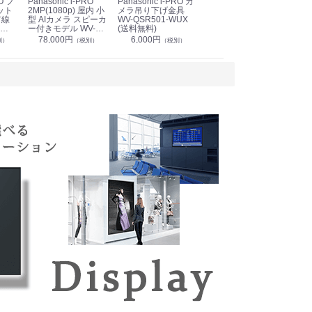
Panasonic i-PRO
Panasonic i-PRO カ
Panasonic リモコン
Pan
ット
2MP(1080p) 屋内 小
メラ吊り下げ金具
マイク (10局用) WR-
メ
有線
型 AIカメラ スピーカ
WV-QSR501-WUX
210A (送料無料)
ン P
ー付きモデル WV-
(送料無料)
CS
39,000円
（税別）
無料)
S71301-F2L (送料無
78,000円
6,000円
1
別）
（税別）
（税別）
料)