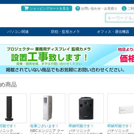
ショッピングカートを見る
お問い合わせ・お見積り
ご利
パソコン関連
防犯・監視カメラ
オフィス・通信機器
パソコン
タブレット
PCパーツ
コンソール
ケーブル
切替器・延長器
伝送器
コンバータ
その他
パナソニック
TAKEX
LET'S
JSS
SELCO
PRINCETON
OS
ネクステージ
ATEN
回線切替器
疑似電話回線装置
通信機器
デジタル携帯電話PBX
収納・ラック・ハンガー
会議システム
電子黒板
ホワイトボード
その他
め商品
可能です！
在庫ございます！
即納可能です！
即納可能です！
ソニック
NBCエンジニア クー
パナソニック
パナソニック