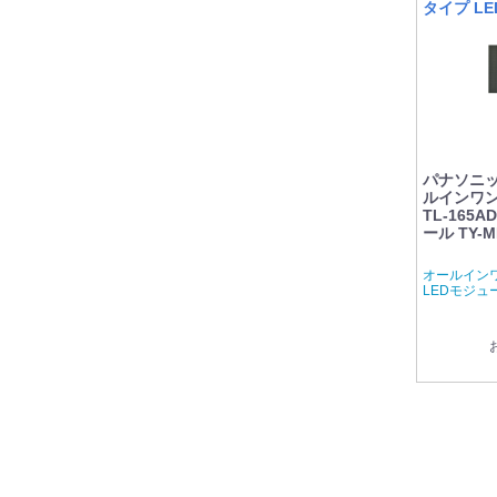
タイプ L
ション
パナソニック
ルインワン
TL-165
ール TY-M
オールイン
LEDモジュ