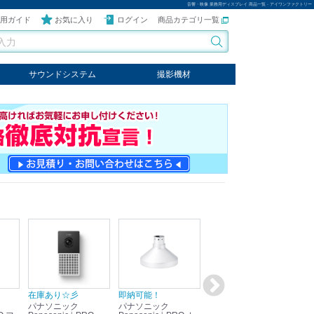
音響・映像 業務用ディスプレイ 商品一覧 - アイワンファクトリー
用ガイド
お気に入り
ログイン
商品カテゴリ一覧
サウンドシステム
撮影機材
音響機器
輸入オーディオ
楽器
ケーブル
ビデオライト
クールライト
LEDライト
スタンド
写真関連商品
スタジオセット商品
オプション
在庫あり☆彡
即納可能！
在庫あり！送料無料！
即
パナソニック
パナソニック
パナソニック
パ