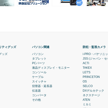
リティグッズ
パソコン関連
防犯・監視カメラ
グッズ
パソコン
i-PRO・パナソニ
タブレット
JSS (ジャパン・
PCパーツ
ACTi
液晶ディスプレイ・モニター
TAKEX
コンソール
LET'S
ケーブル
PRINCETON
スイッチャ
OS
切替器・延長器
SELCO
伝送器
DXデルカテック
コンバータ
ネクステージ
その他
ATEN
ミカミ