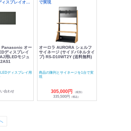
Dディスプレイオプ
で実現
anasonic オー
オーロラ AURORA シェルフ
EDディスプレイ
サイネージ (サイドパネルタイ
12AJ用LEDモジュ
プ) RS-D10WT2Y (送料無料)
2AS1
LEDディスプレイ用
商品の陳列とサイネージを1台で実
ル
現
305,000円
問い合わせ
（税別）
335,500円
（税込）
へ