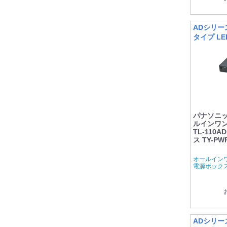
ADシリー
タイプ L
ション
パナソニック
ルインワン
TL-110
ス TY-PW
オールイン
電源ボック
ADシリー