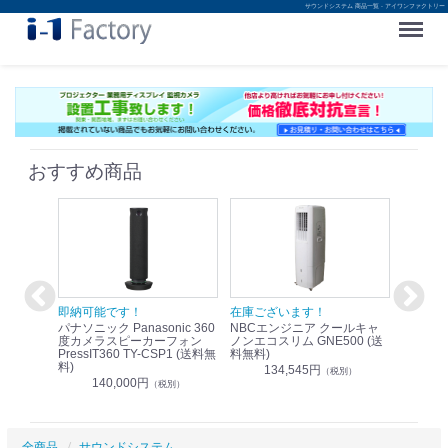
サウンドシステム 商品一覧 - アイワンファクトリー
Menu
おすすめ商品
！
即納可能です！
在庫ございます！
即納可
nic リモ
パナソニック Panasonic 360
NBCエンジニア クールキャ
パナソニッ
WR-
度カメラスピーカーフォン
ノンエコスリム GNE500 (送
1.9G
PressIT360 TY-CSP1 (送料無
料無料)
レスアンプ
料)
無料)
134,545円
）
（税別）
140,000円
1
（税別）
全商品
サウンドシステム