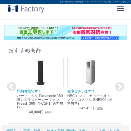
音響・映像 放送・業務用映像システム システムカメラ 商品一覧 - アイワンファクトリー
Menu
おすすめ商品
！
即納可能です！
在庫ございます！
即納可
nic リモ
パナソニック Panasonic 360
NBCエンジニア クールキャ
パナソニッ
WR-
度カメラスピーカーフォン
ノンエコスリム GNE500 (送
1.9G
PressIT360 TY-CSP1 (送料無
料無料)
レスアンプ
料)
無料)
134,545円
）
（税別）
140,000円
1
（税別）
全商品
音響・映像
放送・業務用映像システム
システムカメラ