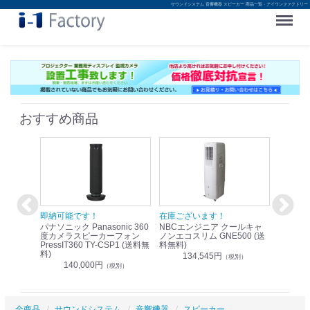
サウンドシステム 音響機器 スピーカー 商品一覧 - アイワンファクトリー
Menu
おすすめ商品
！
即納可能です！
在庫ございます！
即納可
nic リモ
パナソニック Panasonic 360
NBCエンジニア クールキャ
パナソニッ
WR-
度カメラスピーカーフォン
ノンエコスリム GNE500 (送
1.9G
PressIT360 TY-CSP1 (送料無
料無料)
レスアンプ
料)
無料)
134,545円
）
（税別）
140,000円
1
（税別）
全商品
サウンドシステム
音響機器
スピーカー