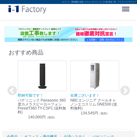
オフィス・通信機器 会議システム パナソニック その他 商品一覧 - アイワンファクトリー
Menu
おすすめ商品
！
即納可能です！
在庫ございます！
即納可
nic リモ
パナソニック Panasonic 360
NBCエンジニア クールキャ
パナソニッ
WR-
度カメラスピーカーフォン
ノンエコスリム GNE500 (送
1.9G
PressIT360 TY-CSP1 (送料無
料無料)
レスアンプ
料)
無料)
134,545円
）
（税別）
140,000円
1
（税別）
全商品
オフィス・通信機器
会議システム
パナソニック