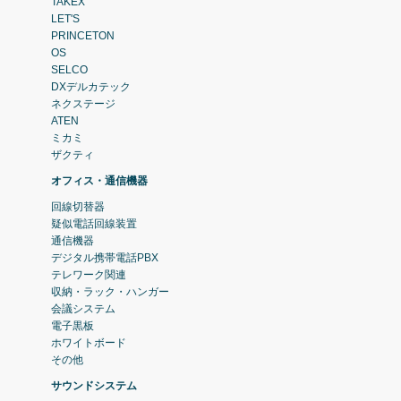
TAKEX
LET'S
PRINCETON
OS
SELCO
DXデルカテック
ネクステージ
ATEN
ミカミ
ザクティ
オフィス・通信機器
回線切替器
疑似電話回線装置
通信機器
デジタル携帯電話PBX
テレワーク関連
収納・ラック・ハンガー
会議システム
電子黒板
ホワイトボード
その他
サウンドシステム