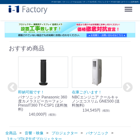
PT-RX110JW パナソニック Panasonic 1チップ DLP方式 プロジェクター PT-RX110JW (ホワイト) (送料無料)
Menu
おすすめ商品
！
即納可能です！
在庫ございます！
即納可
nic リモ
パナソニック Panasonic 360
NBCエンジニア クールキャ
パナソニッ
WR-
度カメラスピーカーフォン
ノンエコスリム GNE500 (送
1.9G
PressIT360 TY-CSP1 (送料無
料無料)
レスアンプ
料)
無料)
134,545円
）
（税別）
140,000円
1
（税別）
全商品
音響・映像
プロジェクター
パナソニック
1チップDLP方式プロジェクター