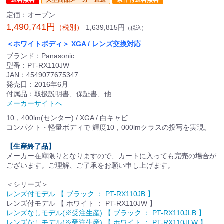
定価：オープン
1,490,741円
1,639,815円
（税別）
（税込）
＜ホワイトボディ＞ XGA / レンズ交換対応
ブランド：Panasonic
型番：PT-RX110JW
JAN：4549077675347
発売日：2016年6月
付属品：取扱説明書、保証書、他
メーカーサイトへ
10，400lm(センター) / XGA / 白キャビ
コンパクト・軽量ボディで 輝度10，000lmクラスの投写を実現。
【生産終了品】
メーカー在庫限りとなりますので、カートに入っても完売の場合が
ございます。ご理解、ご了承をお願い申し上げます。
＜シリーズ＞
レンズ付モデル 【 ブラック ： PT-RX110JB 】
レンズ付モデル 【 ホワイト ： PT-RX110JW 】
レンズなしモデル(※受注生産) 【 ブラック ： PT-RX110JLB 】
レンズなしモデル(※受注生産) 【 ホワイト ： PT-RX110JLW 】