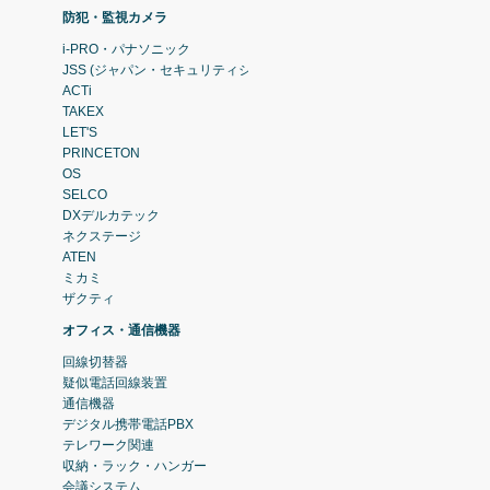
防犯・監視カメラ
i-PRO・パナソニック
JSS (ジャパン・セキュリティシステム)
ACTi
TAKEX
LET'S
PRINCETON
OS
SELCO
DXデルカテック
ネクステージ
ATEN
ミカミ
ザクティ
オフィス・通信機器
回線切替器
疑似電話回線装置
通信機器
デジタル携帯電話PBX
テレワーク関連
収納・ラック・ハンガー
会議システム