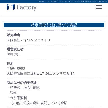
Panasonic パナソニック 防犯カメラ プロジェクター ディスプレイ 映像 音響 セキュリティー 通信システム
Menu
特定商取引法に基づく表記
販売業者
有限会社アイワンファクトリー
運営責任者
澤村 栄一
住所
〒564-0063
大阪府吹田市江坂町1-17-26エスプリ江坂 8F
商品以外の必要代金
・消費税、地方消費税
・送料
・代引手数料
・その他ご注文の際に表記している金額