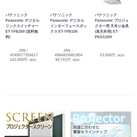
パナソニック
パナソニック
パナソニック
Panasonic デジタル
Panasonic デジタル
Panasonic プロジェ
リンクスイッチャー
インターフェースボッ
クター用 天吊り金具
ET-YFB200 (送料無
クス ET-YFB100
(高天井用) ET-
料)
PKD120H
JAN：
JAN：
4549077354617
4984824981904
53,000円
（税別）
142,000円
90,741円
（税別）
（税別）