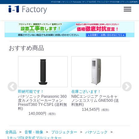
PT-RZ570JB パナソニック Panasonic 1チップ DLP方式 プロジェクター PT-RZ570JB (ブラック) (送料無料)
Menu
おすすめ商品
！
即納可能です！
在庫ございます！
即納可
nic リモ
パナソニック Panasonic 360
NBCエンジニア クールキャ
パナソニッ
WR-
度カメラスピーカーフォン
ノンエコスリム GNE500 (送
1.9G
PressIT360 TY-CSP1 (送料無
料無料)
レスアンプ
料)
無料)
134,545円
）
（税別）
140,000円
1
（税別）
全商品
音響・映像
プロジェクター
パナソニック
1チップDLP方式プロジェクター