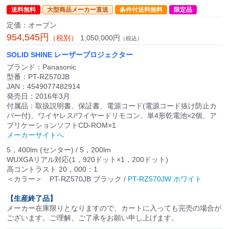
送料無料
大型商品メーカー直送
条件付送料無料
限定品
定価：オープン
954,545円
1,050,000円
（税別）
（税込）
SOLID SHINE レーザープロジェクター
ブランド：Panasonic
型番：PT-RZ570JB
JAN：4549077482914
発売日：2016年3月
付属品：取扱説明書、保証書、電源コード(電源コード抜け防止カ
バー付)、ワイヤレス/ワイヤードリモコン、単4形乾電池×2個、ア
プリケーションソフトCD-ROM×1
メーカーサイトへ
5，400lm (センター) / 5，200lm
WUXGAリアル対応(1，920ドット×1，200ドット)
高コントラスト 20，000：1
＜カラー＞ PT-RZ570JB ブラック /
PT-RZ570JW ホワイト
【生産終了品】
メーカー在庫限りとなりますので、カートに入っても完売の場合が
ございます。ご理解、ご了承をお願い申し上げます。