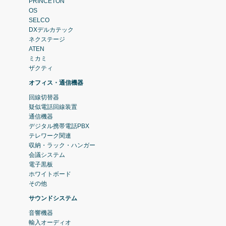
PRINCETON
OS
SELCO
DXデルカテック
ネクステージ
ATEN
ミカミ
ザクティ
オフィス・通信機器
回線切替器
疑似電話回線装置
通信機器
デジタル携帯電話PBX
テレワーク関連
収納・ラック・ハンガー
会議システム
電子黒板
ホワイトボード
その他
サウンドシステム
音響機器
輸入オーディオ