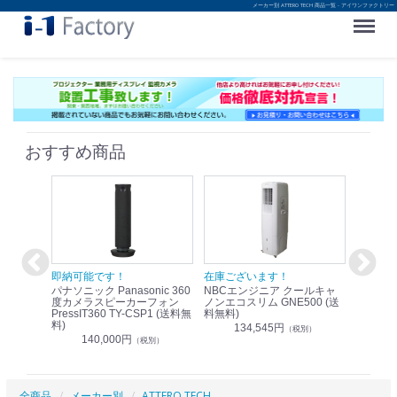
メーカー別 ATTERO TECH 商品一覧 - アイワンファクトリー
Menu
おすすめ商品
！
即納可能です！
在庫ございます！
即納可
nic リモ
パナソニック Panasonic 360
NBCエンジニア クールキャ
パナソニッ
WR-
度カメラスピーカーフォン
ノンエコスリム GNE500 (送
1.9G
PressIT360 TY-CSP1 (送料無
料無料)
レスアンプ
料)
無料)
134,545円
）
（税別）
140,000円
1
（税別）
全商品
メーカー別
ATTERO TECH