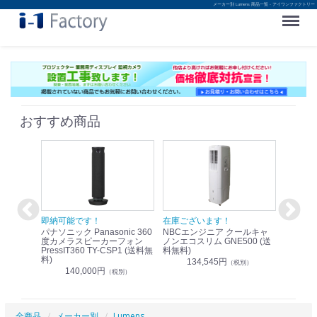
メーカー別 Lumens 商品一覧 - アイワンファクトリー
Menu
おすすめ商品
！
即納可能です！
在庫ございます！
即納可
nic リモ
パナソニック Panasonic 360
NBCエンジニア クールキャ
パナソニッ
WR-
度カメラスピーカーフォン
ノンエコスリム GNE500 (送
1.9G
PressIT360 TY-CSP1 (送料無
料無料)
レスアンプ
料)
無料)
134,545円
）
（税別）
140,000円
1
（税別）
全商品
メーカー別
Lumens