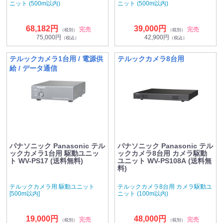
ニット (500m以内)
ニット (500m以内)
68,182円
39,000円
完売
完売
（税別）
（税別）
75,000円
42,900円
（税込）
（税込）
テルックカメラ1台用 / 電源供
テルックカメラ8台用
給 / データ通信
パナソニック Panasonic テル
パナソニック Panasonic テル
ックカメラ1台用 駆動ユニッ
ックカメラ8台用 カメラ駆動
ト WV-PS17 (送料無料)
ユニット WV-PS108A (送料無
料)
テルックカメラ用 駆動ユニット
テルックカメラ8台用 カメラ駆動ユ
[500m以内]
ニット (100m以内)
19,000円
48,000円
完売
完売
（税別）
（税別）