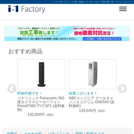
メーカー別 パナソニック 防犯・監視カメラ テルックカメラ 電源 商品一覧 - アイワンファクトリー
Menu
おすすめ商品
！
即納可能です！
在庫ございます！
即納可
nic リモ
パナソニック Panasonic 360
NBCエンジニア クールキャ
パナソニッ
WR-
度カメラスピーカーフォン
ノンエコスリム GNE500 (送
1.9G
PressIT360 TY-CSP1 (送料無
料無料)
レスアンプ
料)
無料)
134,545円
）
（税別）
140,000円
1
（税別）
全商品
メーカー別
パナソニック
防犯・監視カメラ