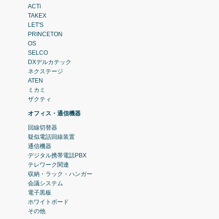
ACTi
TAKEX
LET'S
PRINCETON
OS
SELCO
DXデルカテック
ネクステージ
ATEN
ミカミ
ザクティ
オフィス・通信機器
回線切替器
疑似電話回線装置
通信機器
デジタル携帯電話PBX
テレワーク関連
収納・ラック・ハンガー
会議システム
電子黒板
ホワイトボード
その他