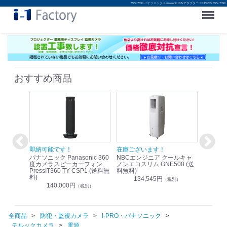
WV-7390 パナソニック Panasonic 24Vアダプター CCTV24V WV-7390
Menu
おすすめ商品
！
即納可能です！
在庫ございます！
即納可
nic リモ
パナソニック Panasonic 360
NBCエンジニア クールキャ
パナソニッ
WR-
度カメラスピーカーフォン
ノンエコスリム GNE500 (送
1.9G
PressIT360 TY-CSP1 (送料無
料無料)
レスアンプ
料)
無料)
134,545円
）
（税別）
140,000円
1
（税別）
全商品
防犯・監視カメラ
i-PRO・パナソニック
テルックカメラ
電源