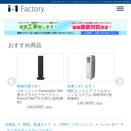
WJ-HL204B パナソニック Panasonic デジタルディスクレコーダー (4CH/500G) WJ-HL204B (送料無料)
Menu
おすすめ商品
！
即納可能です！
在庫ございます！
即納可
nic リモ
パナソニック Panasonic 360
NBCエンジニア クールキャ
パナソニッ
WR-
度カメラスピーカーフォン
ノンエコスリム GNE500 (送
1.9G
PressIT360 TY-CSP1 (送料無
料無料)
レスアンプ
料)
無料)
134,545円
）
（税別）
140,000円
1
（税別）
全商品
防犯・監視カメラ
i-PRO・パナソニック
レコーダー
デジタルディスクレコーダー