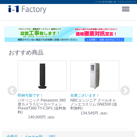
メーカー別 YBS 商品一覧 - アイワンファクトリー
Menu
おすすめ商品
！
即納可能です！
在庫ございます！
即納可
nic リモ
パナソニック Panasonic 360
NBCエンジニア クールキャ
パナソニッ
WR-
度カメラスピーカーフォン
ノンエコスリム GNE500 (送
1.9G
PressIT360 TY-CSP1 (送料無
料無料)
レスアンプ
料)
無料)
134,545円
）
（税別）
140,000円
1
（税別）
全商品
メーカー別
YBS