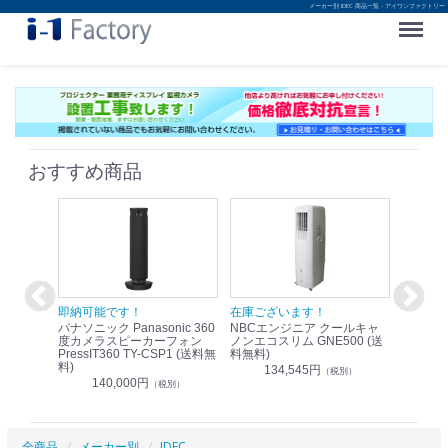
メーカー別 IDEC 商品一覧 - アイワンファクトリー
Menu
おすすめ商品
！
即納可能です！
在庫ございます！
即納可
nic リモ
パナソニック Panasonic 360
NBCエンジニア クールキャ
パナソニッ
WR-
度カメラスピーカーフォン
ノンエコスリム GNE500 (送
1.9G
PressIT360 TY-CSP1 (送料無
料無料)
レスアンプ
料)
無料)
134,545円
）
（税別）
140,000円
1
（税別）
全商品
メーカー別
IDEC