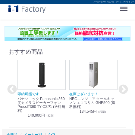
メーカー別 AKG 商品一覧 - アイワンファクトリー
Menu
おすすめ商品
！
即納可能です！
在庫ございます！
即納可
nic リモ
パナソニック Panasonic 360
NBCエンジニア クールキャ
パナソニッ
WR-
度カメラスピーカーフォン
ノンエコスリム GNE500 (送
1.9G
PressIT360 TY-CSP1 (送料無
料無料)
レスアンプ
料)
無料)
134,545円
）
（税別）
140,000円
1
（税別）
全商品
メーカー別
AKG