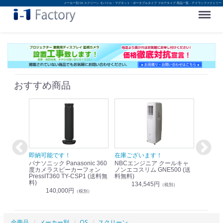
メーカー別 OS スクリーン モバイル・マグネット・ポータブルタイプ フロアタイプ 商品一覧 - アイワンファクトリー
Menu
おすすめ商品
！
即納可能です！
在庫ございます！
即納可
nic リモ
パナソニック Panasonic 360
NBCエンジニア クールキャ
パナソニッ
WR-
度カメラスピーカーフォン
ノンエコスリム GNE500 (送
1.9G
PressIT360 TY-CSP1 (送料無
料無料)
レスアンプ
料)
無料)
134,545円
）
（税別）
140,000円
1
（税別）
全商品
メーカー別
OS
スクリーン